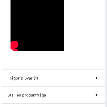
Frågor & Svar (1)
Ställ en produktfråga
Åsa frågade
för 1 år sedan
Jag undrar om rotationsfunktionen fungerar för video