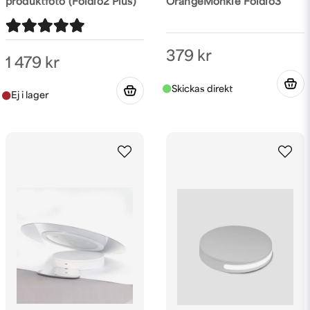
produktfoto (Foldio2 Plus)
OrangeMonkie Foldio3
379 kr
1 479 kr