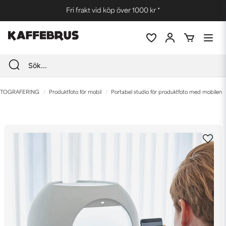
Fri frakt vid köp över 1000 kr *
TOGRAFERING
Produktfoto för mobil
Portabel studio för produktfoto med mobilen