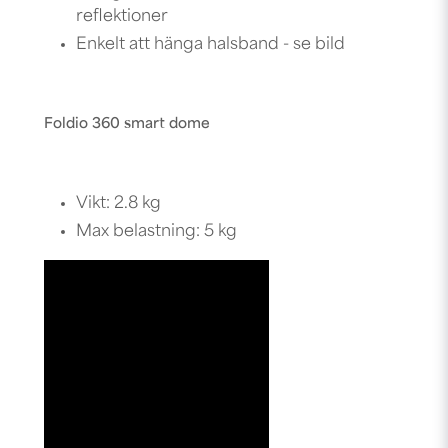
reflektioner
Enkelt att hänga halsband - se bild
Foldio 360 smart dome
Vikt: 2.8 kg
Max belastning: 5 kg