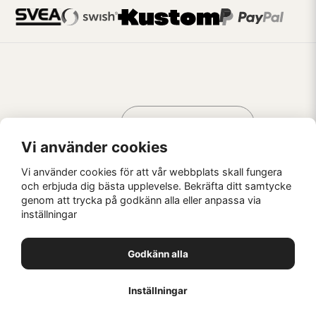
Handla som
AV KREATÖRER
FÖR KREATÖRER
Vi använder cookies
Vi använder cookies för att vår webbplats skall fungera
och erbjuda dig bästa upplevelse. Bekräfta ditt samtycke
genom att trycka på godkänn alla eller anpassa via
Kaffebrus AB, Förskeppsgatan 2, 271 55 Ystad
inställningar
© Kaffebrus AB
2026
E-handel från Nyehandel AB
Godkänn alla
1
Inställningar