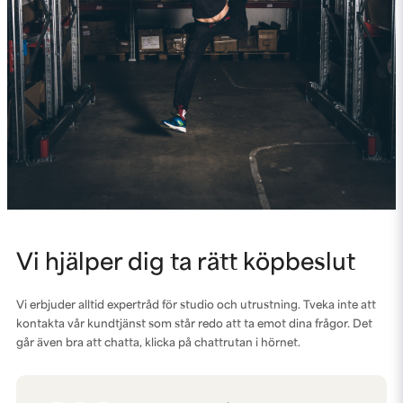
Vi hjälper dig ta rätt köpbeslut
Vi erbjuder alltid expertråd för studio och utrustning. Tveka inte att
kontakta vår kundtjänst som står redo att ta emot dina frågor. Det
går även bra att chatta, klicka på chattrutan i hörnet.