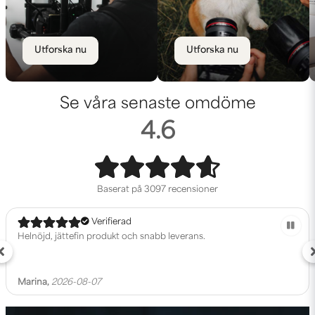
Utforska nu
Utforska nu
Se våra senaste omdöme
4.6
Baserat på
3097 recensioner
Verifierad
Helnöjd, jättefin produkt och snabb leverans.
Marina,
2026-08-07