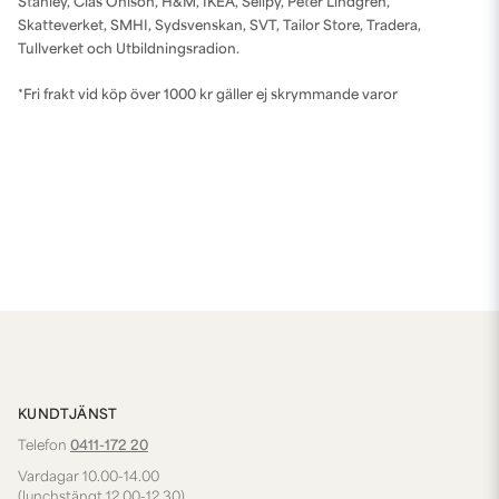
Stanley, Clas Ohlson, H&M, IKEA, Sellpy, Peter Lindgren,
Skatteverket, SMHI, Sydsvenskan, SVT, Tailor Store, Tradera,
Tullverket och Utbildningsradion.
*Fri frakt vid köp över 1000 kr gäller ej skrymmande varor
KUNDTJÄNST
Telefon
0411-172 20
Vardagar 10.00-14.00
(lunchstängt 12.00-12.30)