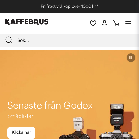
Fri frakt vid köp över 1000 kr *
Senaste från Godox
Småblixtar!
Klicka här