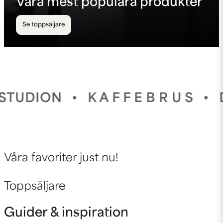
Våra mest populära produkter
Se toppsäljare
N
•
K A F F E B R U S
•
DIN VÄN
Våra favoriter just nu!
Toppsäljare
Guider & inspiration