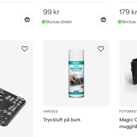
99 kr
179 k
VAKOSS
FOTOBES
Tryckluft på burk
Magic 
mugghål