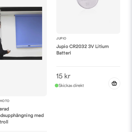
JUPIO
Jupio CR2032 3V Litium
Batteri
15 kr
PHOTO
erad
ndsupphängning med
troll