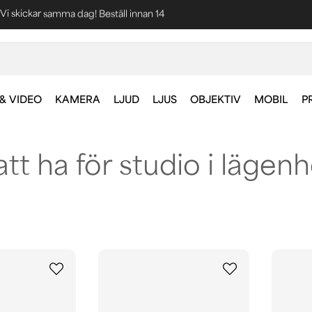
Blixtsnabba leveranser
Fri frakt vid köp över 1000 kr *
& VIDEO
KAMERA
LJUD
LJUS
OBJEKTIV
MOBIL
P
att ha för studio i lägen