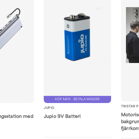
KÖP MER - BETALA MINDRE
TRISTAR 
JUPIO
Motoris
gsstation med
Jupio 9V Batteri
bakgru
fjärrkon