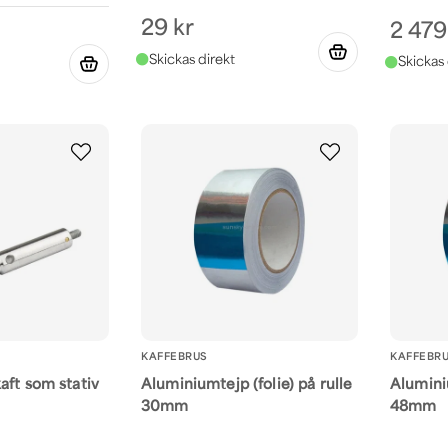
29 kr
2 479
KAFFEBRUS
KAFFEBR
aft som stativ
Aluminiumtejp (folie) på rulle
Aluminiu
30mm
48mm