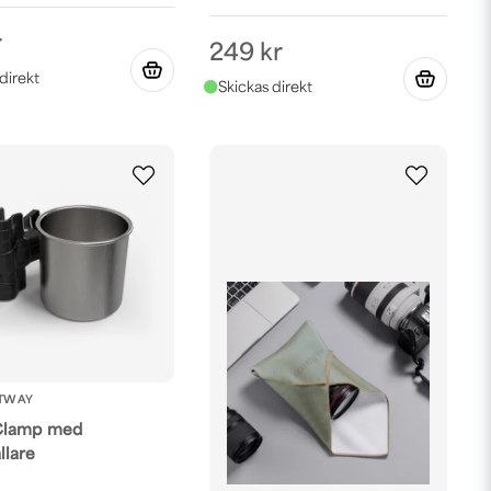
r
249 kr
TWAY
Clamp med
lare