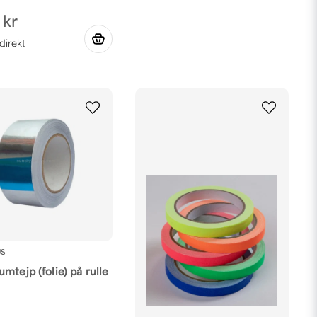
 kr
US
mtejp (folie) på rulle