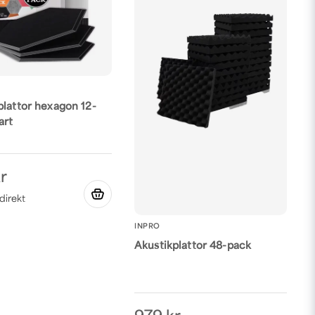
plattor hexagon 12-
art
r
INPRO
Akustikplattor 48-pack