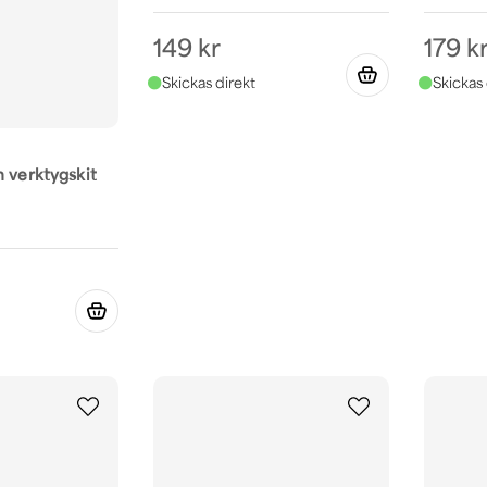
149 kr
179 k
h verktygskit