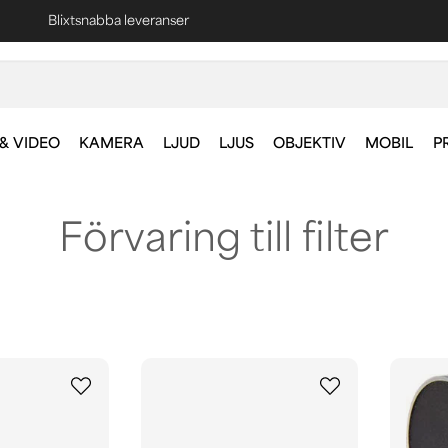
Blixtsnabba leveranser
Fri frakt vid köp över 1000 kr *
& VIDEO
KAMERA
LJUD
LJUS
OBJEKTIV
MOBIL
P
Förvaring till filter