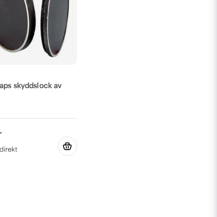
aps skyddslock av
r