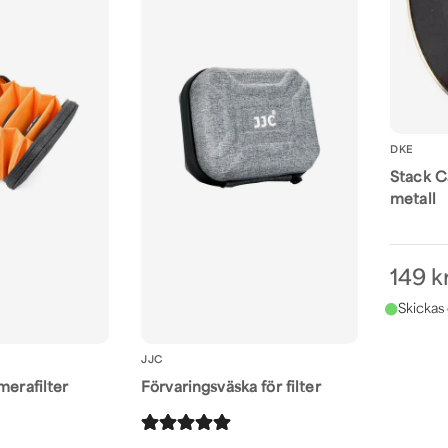
DKE
Stack C
metall
149 k
JJC
merafilter
Förvaringsväska för filter