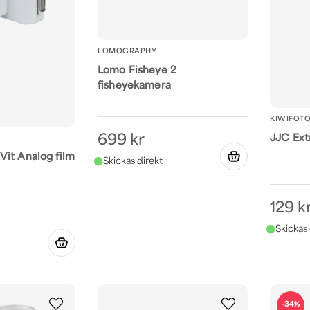
LOMOGRAPHY
Lomo Fisheye 2
fisheyekamera
KIWIFOT
699 kr
JJC Extra
it Analog film
129 k
-34%