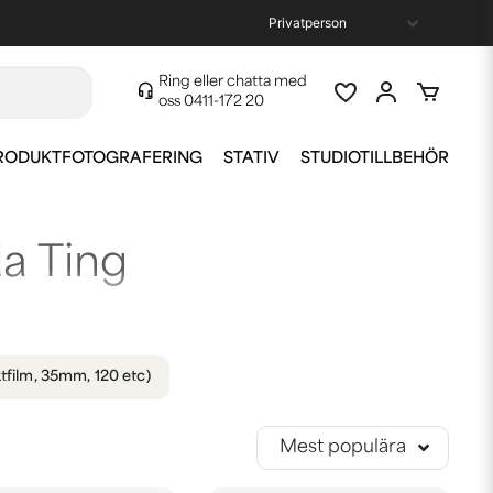
Ring eller chatta med
oss
0411-172 20
RODUKTFOTOGRAFERING
STATIV
STUDIOTILLBEHÖR
a Ting
a kameror med tillbehör. Våra två mest populära
ror från japanska Superheadz.
ktfilm, 35mm, 120 etc)
 erbjuda ett stort utbud av analoga kameror i lekfulla
Mest populära
 av ett Holga-objektiv. Att fotografera analogt kan
v.