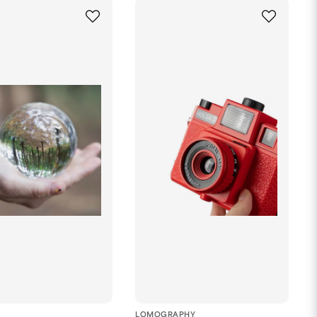
er om hur du ljussätter och bygger upp en bild, både
o med mera.
LOMOGRAPHY