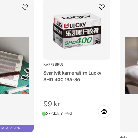
Utvalda böcker om fotografering
 utvalda fotoböcker. Här kan du lära dig eller få nya idé
ktfoto, natur- och landskapsfotografering, porträttfot
KAFFEBRUS
Svartvit kamerafilm Lucky
SHD 400 135-36
99 kr
ETALA MINDRE
JJC