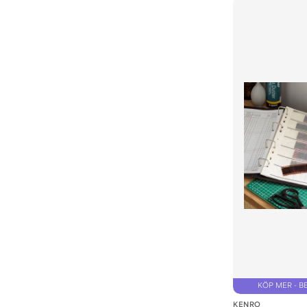
Bläddra bland bilder och tips för fotografen i våra
inom produ
KÖP MER - B
KENRO