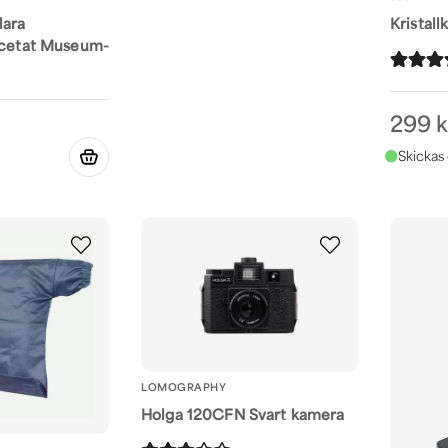
lara
Kristall
 acetat Museum-
299 k
LOMOGRAPHY
Holga 120CFN Svart kamera