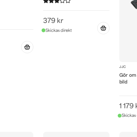
379 kr
JJC
Gör om f
bild
1 179 