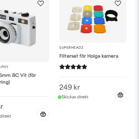
SUPERHEADZ
Filterset för Holga kamera
APHY
5mm BC Vit (för
ring)
249 kr
r