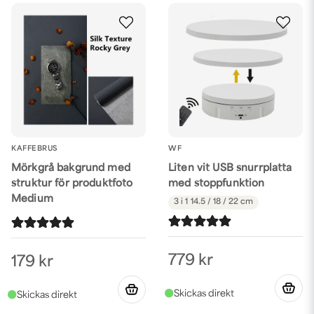
yta som gör det lätt att belysa produkten utan att få blänk.
Styla dina produktbilder
Och naturligtvis har vi
rekvisita och styling props
för dig som vill
fota kreativa produktbilder. Missa inte heller
Aerosol Haze som ger
rök eller dimma på burk
!
KAFFEBRUS
WF
Mörkgrå bakgrund med
Liten vit USB snurrplatta
struktur för produktfoto
med stoppfunktion
Medium
3 i 1
14.5 / 18 / 22 cm
779 kr
179 kr