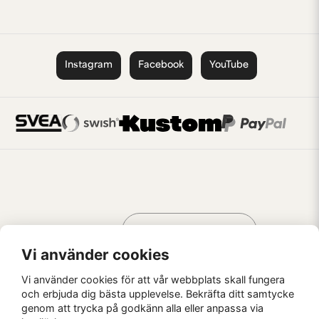
Instagram
Facebook
YouTube
Handla som
AV KREATÖRER
FÖR KREATÖRER
Vi använder cookies
Vi använder cookies för att vår webbplats skall fungera
och erbjuda dig bästa upplevelse. Bekräfta ditt samtycke
genom att trycka på godkänn alla eller anpassa via
Kaffebrus AB, Förskeppsgatan 2, 271 55 Ystad