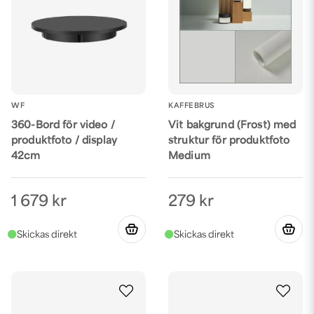
WF
KAFFEBRUS
360-Bord för video /
Vit bakgrund (Frost) med
produktfoto / display
struktur för produktfoto
42cm
Medium
1 679 kr
279 kr