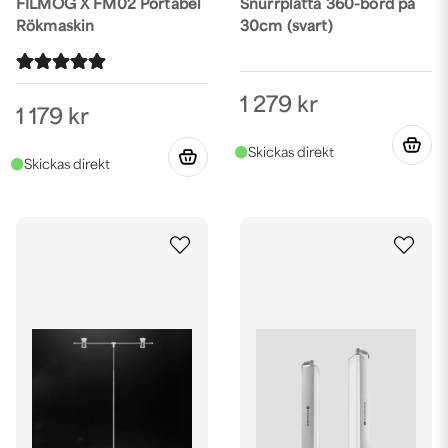
FILMOG X FM02 Portabel
Snurrplatta 360-bord på
Rökmaskin
30cm (svart)
1 279 kr
1 179 kr