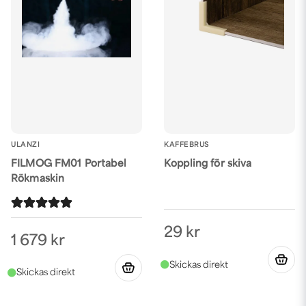
med blixt.
Att tänka på vid ljussättning av produkter:
Belys från flera håll.
Om
du jobbar med studioblixtar kan du behöva en blixt från varje sida
och en tredje bakifrån eller ovanifrån. Ett ljustält hjälper till att
diffusera ljuset från blixtarna så det sprids jämt över produkten.
Ljustältet motverkar samtidigt reflektioner från ljus och annan
inredning på blanka ytor på produkten.
Använd ljusformare för
jämn fördelning av ljuset.
Det finns softboxar, oxtaboxar, striplights
mm som skapar ett jämt och mjukt fördelat ljus vid
produktfotograferingen. Använd
vit eller neutral bakgrund
om du
ULANZI
KAFFEBRUS
ska klippa ut och isolera det fotograferade objektet. (Vill du å
andra sidan ha en modernare och mer kreativ touch på dina
FILMOG FM01 Portabel
Koppling för skiva
produktbilder finns en mängd
färgade och mönstrade
Rökmaskin
bakgrunder och styling props
för produktfoto.) I våra färdiga
paket för produktfoto ingår belysning antingen i form av
LED-
strips eller LED-paneler.
Det ger ett fast ljus och du ser redan innan
på mobilen eller på kameradisplayen hur ljuset landar på
29 kr
produkten. Vissa av våra färdiga studios för produktbilder är
1 679 kr
kopplade till en app där du kan efterredigera bilderna och lägga
upp dom i webbutiken eller på sociala medier.
Vi har också
fotobord
i olika storlekar som antingen står på golvet
eller placeras på ett bord. Fotoborden har vit neutral reflektionsfri