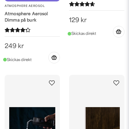
produktfoton.
ATMOSPHERE AEROSOL
Vill du sticka ut i mängden och fota med färg och form så finns ett
Atmosphere Aerosol
stort utbud av färgade och mönstrade
bakgrunder
. Välj själv om
129 kr
Dimma på burk
du vill fota dina produkter ovanifrån, så kallade flat lays, eller
använda dig av ett bakgrundsstativ och fota framifrån eller från
sidan. Vi har allt du behöver för att bygga din alldeles egen
anpassade produktfotostudio!
249 kr
Vill du att dina kunder ska kunna se produkten från alla vinklar?
Använd en
snurrplatta
, även kallat 360-bord eller turn table. En
snurrplatta kan användas för att göra produktvideo, fota en
produkt från olika håll och marknadsföra på sociala medier som
tex TikTok.
Så får du rätt belysning vid
produktfotografering
För att komma igång och få till rätt ljussättning för produktfoto har
vi flera färdiga lösningar med ljustält eller hopfällbar studio och ljus
i ett. Titta på våra
Färdiga paket för produktbilder.
Vi hjälper dig
också gärna att välja ut rätt studioblixtar om du vill bygga din egen
produktfotostudio med kraftigare belysning och för fotografering