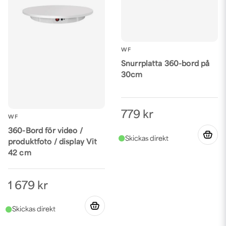
WF
Snurrplatta 360-bord på
30cm
779 kr
WF
360-Bord för video /
produktfoto / display Vit
42 cm
1 679 kr