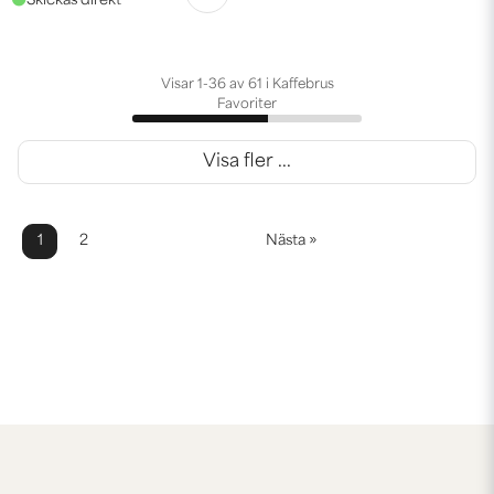
Visar 1-36 av 61 i Kaffebrus
Favoriter
Visa fler ...
1
2
Nästa »