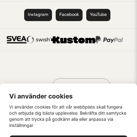
Instagram
Facebook
YouTube
Handla som
AV KREATÖRER
FÖR KREATÖRER
Vi använder cookies
Vi använder cookies för att vår webbplats skall fungera
och erbjuda dig bästa upplevelse. Bekräfta ditt samtycke
genom att trycka på godkänn alla eller anpassa via
Kaffebrus AB, Förskeppsgatan 2, 271 55 Ystad
inställningar
© Kaffebrus AB
2026
E-handel från Nyehandel AB