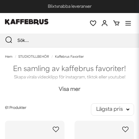
Blixtsnabba leveranser
Fri frakt vid köp över 1000 kr *
Hem
STUDIOTILLBEHÖR
Kaffebrus Favoriter
En samling av kaffebrus favoriter!
Skapa virala videoklipp för instagram, tiktok eller youtube!
Visa mer
61 Produkter
Lägsta pris