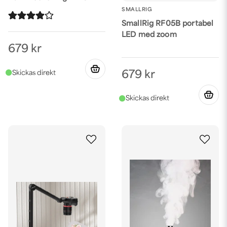
SMALLRIG
SmallRig RF05B portabel
LED med zoom
679 kr
679 kr