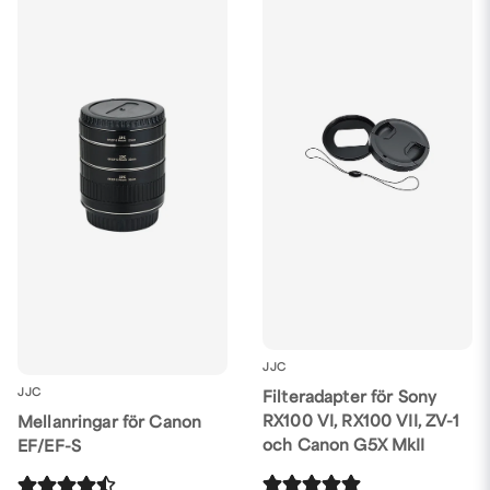
JJC
JJC
Filteradapter för Sony
RX100 VI, RX100 VII, ZV-1
Mellanringar för Canon
och Canon G5X MkII
EF/EF-S