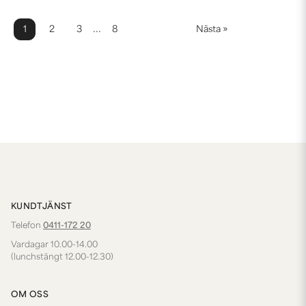
...
1
2
3
8
Nästa »
KUNDTJÄNST
Telefon
0411-172 20
Vardagar 10.00-14.00
(lunchstängt 12.00-12.30)
OM OSS