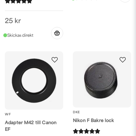
25 kr
DKE
WF
Nikon F Bakre lock
Adapter M42 till Canon
EF