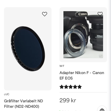
WF
Adapter Nikon F - Canon
EF EOS
JJC
299 kr
Gråfilter Variabelt ND
Filter (ND2-ND400)