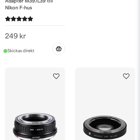
Adapter M39/L39 till
Nikon F-hus
249 kr