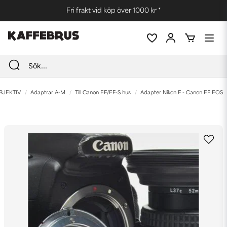
Fri frakt vid köp över 1000 kr *
BJEKTIV
Adaptrar A-M
Till Canon EF/EF-S hus
Adapter Nikon F - Canon EF EOS