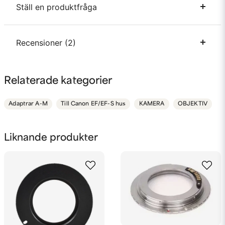
Ställ en produktfråga
Passar kamerahus
Canon EF/EF-S
Passar objektivfattning
Nikon F
question
Recensioner (2)
Fråga oss något om denna produkten...
Anonym
Relaterade kategorier
för 10 månader sedan
name
Namn
Adaptrar A-M
Till Canon EF/EF-S hus
KAMERA
OBJEKTIV
Bengt
för 3 år sedan
email
Mejladress
Liknande produkter
Ja, ni får publicera min fråga