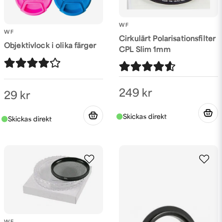
WF
WF
Cirkulärt Polarisationsfilter
Objektivlock i olika färger
CPL Slim 1mm
249 kr
29 kr