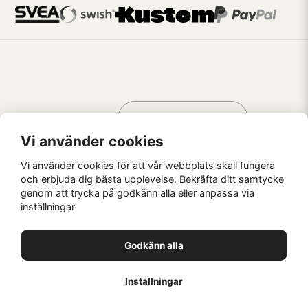
Handla som
AV KREATÖRER
FÖR KREATÖRER
Vi använder cookies
Vi använder cookies för att vår webbplats skall fungera
och erbjuda dig bästa upplevelse. Bekräfta ditt samtycke
genom att trycka på godkänn alla eller anpassa via
Kaffebrus AB, Förskeppsgatan 2, 271 55 Ystad
inställningar
© Kaffebrus AB
2026
E-handel från Nyehandel AB
Godkänn alla
1
Inställningar