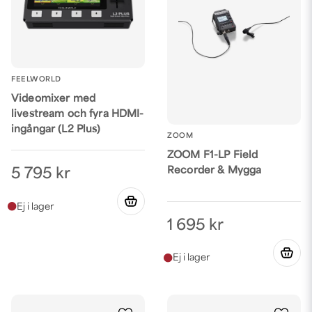
FEELWORLD
Videomixer med
livestream och fyra HDMI-
ingångar (L2 Plus)
ZOOM
ZOOM F1-LP Field
Recorder & Mygga
5 795 kr
1 695 kr