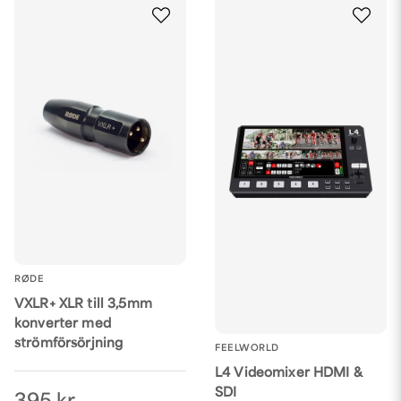
RØDE
VXLR+ XLR till 3,5mm
konverter med
strömförsörjning
FEELWORLD
L4 Videomixer HDMI &
SDI