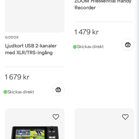
ZOOM H1essential Handy
Recorder
1 479 kr
GODOX
Ljudkort USB 2-kanaler
med XLR/TRS-ingång
1 679 kr