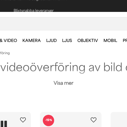
Blixtsnabba leveranser
Fri frakt vid köp över 1000 kr *
& VIDEO
KAMERA
LJUD
LJUS
OBJEKTIV
MOBIL
P
rföring
 videoöverföring av bild 
tagare för överföring av bild och ljud av hög kvalitet. 
Visa mer
-19%