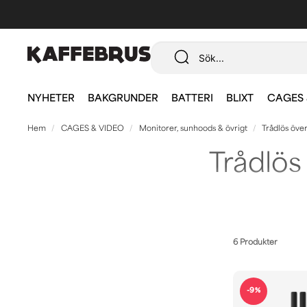
NYHETER
BAKGRUNDER
BATTERI
BLIXT
CAGES 
Hem
CAGES & VIDEO
Monitorer, sunhoods & övrigt
Trådlös öve
Trådlös
Här hittar du videosändare och mot
6 Produkter
-9%