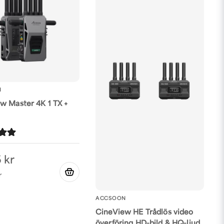
N
w Master 4K 1 TX +
 kr
ACCSOON
CineView HE Trådlös video
överföring HD-bild & HQ-ljud