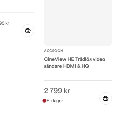
95 kr
ACCSOON
CineView HE Trådlös video
sändare HDMI & HQ
2 799 kr