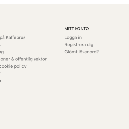
MITT KONTO
på Kaffebrus
Logga in
s
Registrera dig
ng
Glömt lösenord?
ioner & offentlig sektor
cookie policy
r
r