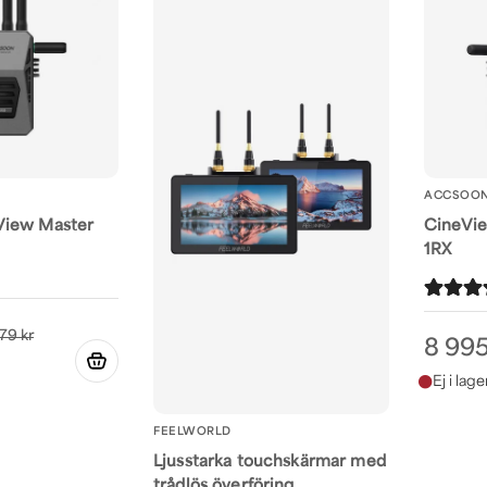
ACCSOO
View Master
CineVie
1RX
79 kr
8 995
FEELWORLD
Ljusstarka touchskärmar med
trådlös överföring