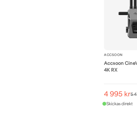
ACCSOON
Accsoon Cine
4K RX
4 995 kr
5 4