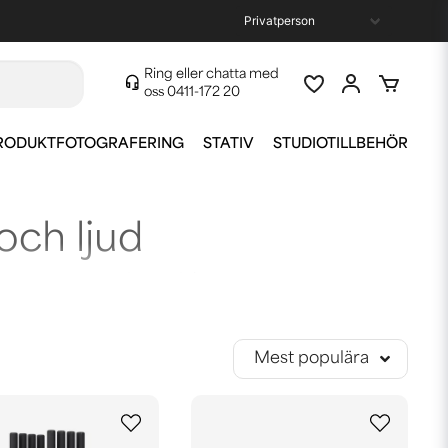
Ring eller chatta med
oss
0411-172 20
RODUKTFOTOGRAFERING
STATIV
STUDIOTILLBEHÖR
och ljud
HDMI och HQ överföring från kamera.
Mest populära