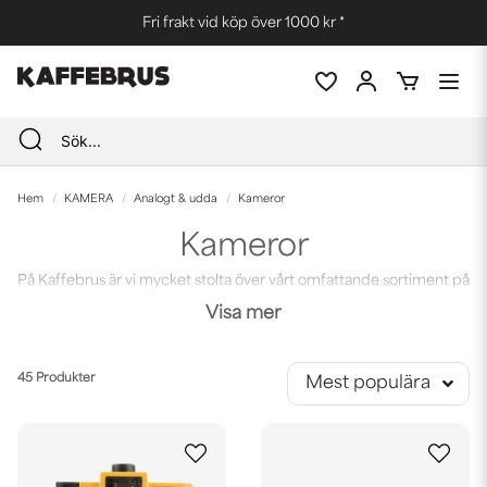
Fri frakt vid köp över 1000 kr *
Hem
KAMERA
Analogt & udda
Kameror
Kameror
På Kaffebrus är vi mycket stolta över vårt omfattande sortiment på
just analoga kameror. Lomography tillverkar kameror för dig som
Visa mer
vill leka! Med deras kult-förklarade Dianakameror och
Holgakameror tar du kanske inte perfekta bilder, men däremot
fantastiska bilder! Dessa kameror har minimalt med inställningar,
45 Produkter
Mest populära
och resultatet ser du först när du framkallar bilden. Här är alltså
platsen för dig som samlar på bl.a. Holga eller Diana-kameror, eller
för dig som vill lära dig att bemästra konsten!