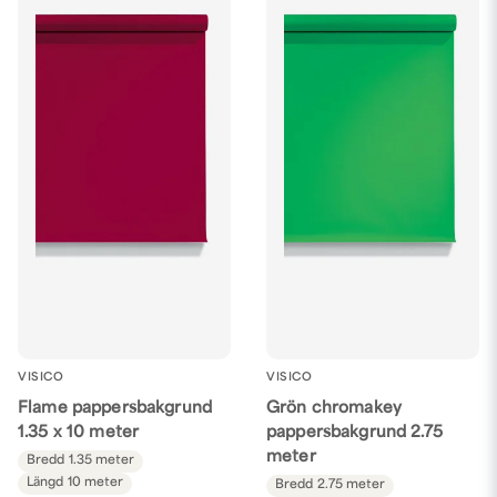
VISICO
VISICO
Flame pappersbakgrund
Grön chromakey
1.35 x 10 meter
pappersbakgrund 2.75
meter
Bredd
1.35 meter
Längd
10 meter
Bredd
2.75 meter