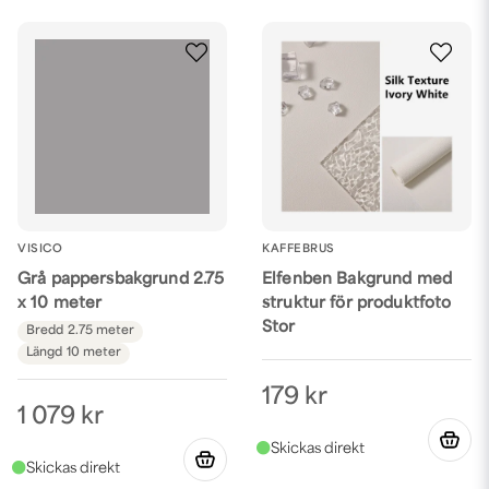
VISICO
KAFFEBRUS
Grå pappersbakgrund 2.75
Elfenben Bakgrund med
x 10 meter
struktur för produktfoto
Stor
Bredd
2.75 meter
Längd
10 meter
179 kr
1 079 kr