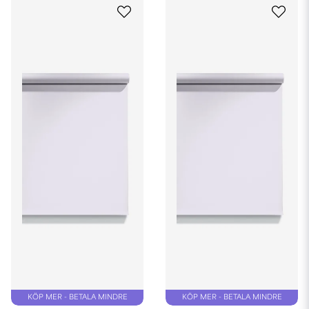
ovanifrån i s.k. Flatlay. Vi har just nu ett stort utbud av riktigt snygga
och smidiga fotogakgrunder i PVC i olika typer av färger. Dessa
backdrops gör sig fantastiskt bra för bl.a. bilder till sociala medier.
Back drop foto - i tyg eller med
struktur
Letar du efter back drop för foto som är enfärgad och enkel att
använda, men vill samtidigt ha liv och struktur i bilden så finns
många varianter av strukturbakgrunder att välja mellan. De flesta
ha en skrovlig, sandliknande yta som passar väldigt bra till
produktbilder och stilleben för Instagram eller annan social
medieplattform.
Vi har också tygbakgrunder i en mängd färger, bland annat:
• rosa tygbakgrund
• lila tygbakgrund
• grön tygbakgrund
• gul tygbakgrund
• blå tygbakgrund
• brun tygbakgrund
• beige tygbakgrund
• röd tygbakgrund
KÖP MER - BETALA MINDRE
KÖP MER - BETALA MINDRE
En foto backdrop i tyg kan tvättas och strykas och är ett hållbart