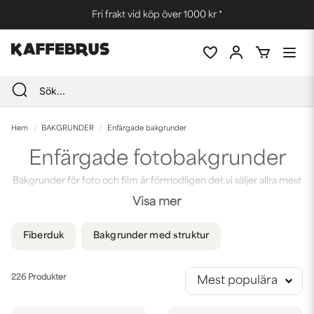
Fri frakt vid köp över 1000 kr *
Hem
BAKGRUNDER
Enfärgade bakgrunder
Enfärgade fotobakgrunder
Bakgrunder för foto och film är förmodligen det vi säljer allra mest
av på Kaffebrus! Vi har ett generöst utbud av pappersbakgrunder
Visa mer
i olika färger och storlekar; vinylbakgrunder, bakgrunder i PVC,
diffuseringspapper, greenscreen, chromakey och mycket mer!
Fiberduk
Bakgrunder med struktur
Ta en titt på våra populära vita, svarta, grå, rosa och gröna
bakgrunder!
226 Produkter
Mest populära
Bakgrund i PVC
Vi älskar att fotografera exempelvis mat, kaffe eller våra produkter