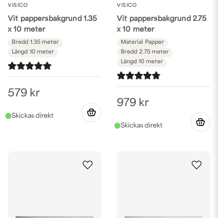
VISICO
VISICO
alternativ för foto- och produktfotostudion.
Vit pappersbakgrund 1.35
Vit pappersbakgrund 2.75
x 10 meter
x 10 meter
Bredd
1.35 meter
Material
Papper
Längd
10 meter
Bredd
2.75 meter
Längd
10 meter
579 kr
979 kr