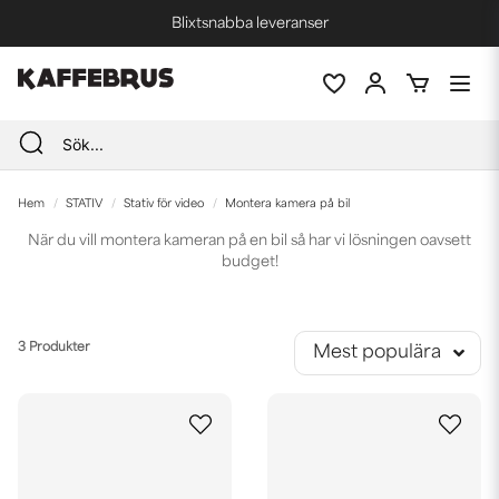
Blixtsnabba leveranser
Fri frakt vid köp över 1000 kr *
Hem
STATIV
Stativ för video
Montera kamera på bil
När du vill montera kameran på en bil så har vi lösningen oavsett
budget!
3 Produkter
Mest populära