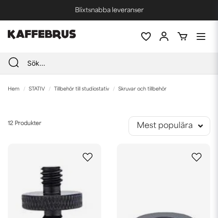
Blixtsnabba leveranser
Fri frakt vid köp över 1000 kr *
Hem
STATIV
Tillbehör till studiostativ
Skruvar och tillbehör
12 Produkter
Mest populära