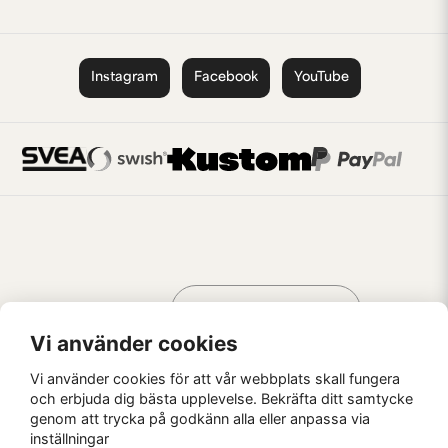
Instagram
Facebook
YouTube
Handla som
AV KREATÖRER
FÖR KREATÖRER
Vi använder cookies
Vi använder cookies för att vår webbplats skall fungera
och erbjuda dig bästa upplevelse. Bekräfta ditt samtycke
genom att trycka på godkänn alla eller anpassa via
Kaffebrus AB, Förskeppsgatan 2, 271 55 Ystad
inställningar
© Kaffebrus AB
2026