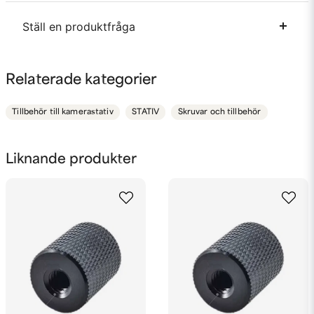
Ställ en produktfråga
question
Fråga oss något om denna produkten...
Relaterade kategorier
Tillbehör till kamerastativ
STATIV
Skruvar och tillbehör
name
Namn
Liknande produkter
email
Mejladress
Ja, ni får publicera min fråga