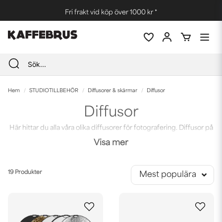
Fri frakt vid köp över 1000 kr *
Hem
STUDIOTILLBEHÖR
Diffusorer & skärmar
Diffusor
Diffusor
Här hittar du alla våra olika diffusorer för fotografering. Diffusor på
ram, diffusor med raster, för beauty dish m.m.
Visa mer
19 Produkter
Mest populära