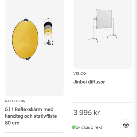
VISICO
Jinbei diffusor
KAFFEBRUS
5 i 1 Reflexskärm med
3 995 kr
handtag och stativfäste
80 cm