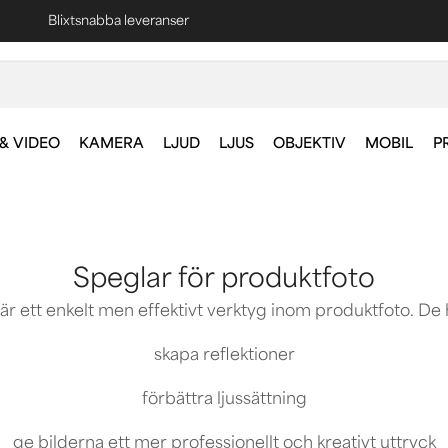
Fri frakt vid köp över 1000 kr *
& VIDEO
KAMERA
LJUD
LJUS
OBJEKTIV
MOBIL
P
Speglar för produktfoto
r ett enkelt men effektivt verktyg inom produktfoto. De hjä
skapa reflektioner
förbättra ljussättning
ge bilderna ett mer professionellt och kreativt uttryck