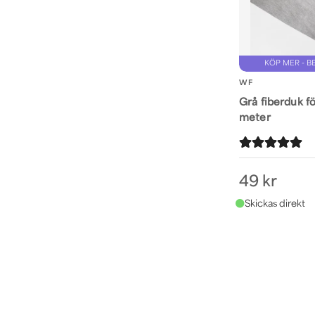
KÖP MER - B
WF
Grå fiberduk fö
meter
49 kr