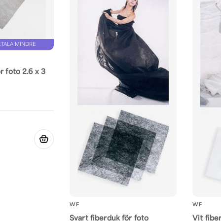
ETALA MINDRE
r foto 2.6 x 3
WF
WF
Svart fiberduk för foto
Vit fibe