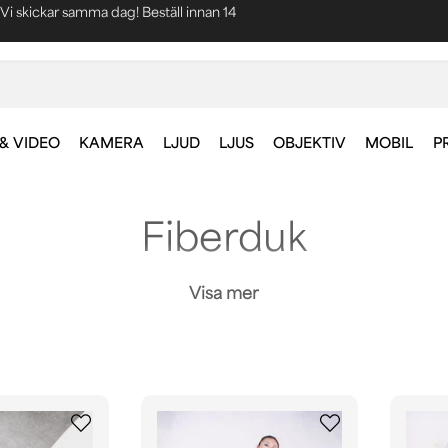
Blixtsnabba leveranser
Fri frakt vid köp över 1000 kr *
& VIDEO
KAMERA
LJUD
LJUS
OBJEKTIV
MOBIL
P
Fiberduk
bra som dekoration eller matt bakgrund i studion. Duken s
Visa mer
ande fiberdukar för fotografering finns i olika färger som 