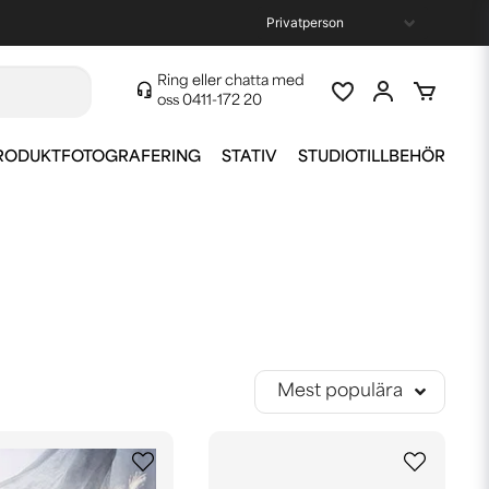
Ring eller chatta med
oss
0411-172 20
RODUKTFOTOGRAFERING
STATIV
STUDIOTILLBEHÖR
läpper igenom ljus. Fiberduk kan ej tvättas men kan
exempelvis grå, vit och svart. Finns i olika storlekar!
Mest populära