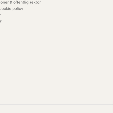
ioner & offentlig sektor
cookie policy
r
r