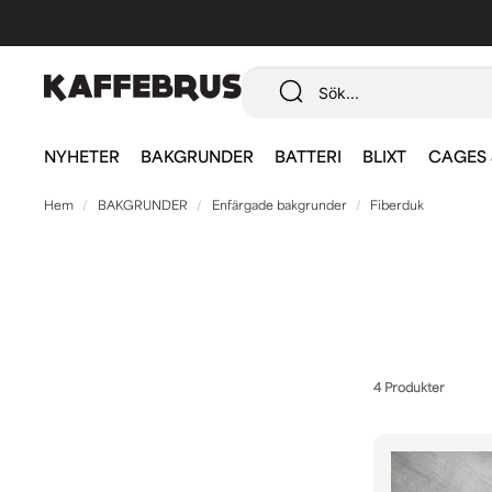
NYHETER
BAKGRUNDER
BATTERI
BLIXT
CAGES 
Hem
BAKGRUNDER
Enfärgade bakgrunder
Fiberduk
Fiberduk är väldigt tunt och flexibelt och funkar 
torkas av med en fuktig trasa vid behov. Våra storsälj
4 Produkter