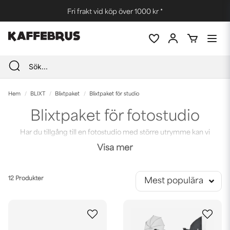
Fri frakt vid köp över 1000 kr *
Hem
BLIXT
Blixtpaket
Blixtpaket för studio
Blixtpaket för fotostudio
Har du tillgång till en fotostudio med större utrymme kan vi
rekommendera något av våra färdiga blixtpaket för studio. Här
Visa mer
finns studioset med 2 eller 3 fotoblixtar, studiostativ, ljusformare i
kit tillsammans med en väska för enkel transport och förvaring.
12 Produkter
Mest populära