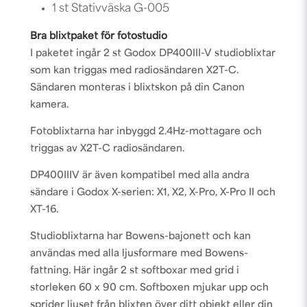
1 st Stativväska G-005
Bra blixtpaket för fotostudio
I paketet ingår 2 st Godox DP400III-V studioblixtar
som kan triggas med radiosändaren X2T-C.
Sändaren monteras i blixtskon på din Canon
kamera.
Fotoblixtarna har inbyggd 2.4Hz-mottagare och
triggas av
X2T-C
radiosändaren.
DP400IIIV är även kompatibel med alla andra
sändare i Godox X-serien: X1, X2, X-Pro, X-Pro II och
XT-16.
Studioblixtarna har Bowens-bajonett och kan
användas med alla ljusformare med Bowens-
fattning. Här ingår 2 st softboxar med grid i
storleken 60 x 90 cm. Softboxen mjukar upp och
sprider ljuset från blixten över ditt objekt eller din