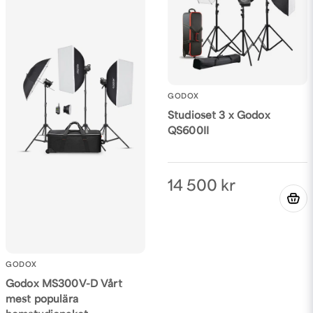
Ja, ni får publicera min fråga
GODOX
Studioset 3 x Godox
QS600II
Skicka fråga
14 500 kr
GODOX
Godox MS300V-D Vårt
mest populära