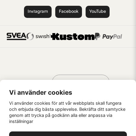
Instagram
Facebook
YouTube
Handla som
AV KREATÖRER
FÖR KREATÖRER
Vi använder cookies
Vi använder cookies för att vår webbplats skall fungera
och erbjuda dig bästa upplevelse. Bekräfta ditt samtycke
genom att trycka på godkänn alla eller anpassa via
Kaffebrus AB, Förskeppsgatan 2, 271 55 Ystad
inställningar
© Kaffebrus AB
2026
E-handel från Nyehandel AB