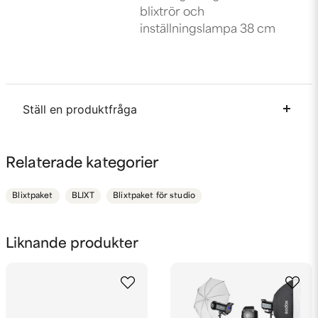
blixtrör och
inställningslampa 38 cm
Ställ en produktfråga
question
Fråga oss något om denna produkten...
Relaterade kategorier
Blixtpaket
BLIXT
Blixtpaket för studio
name
Namn
Liknande produkter
email
Mejladress