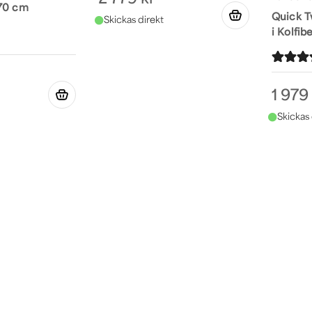
170 cm
Quick T
i Kolfib
1 979