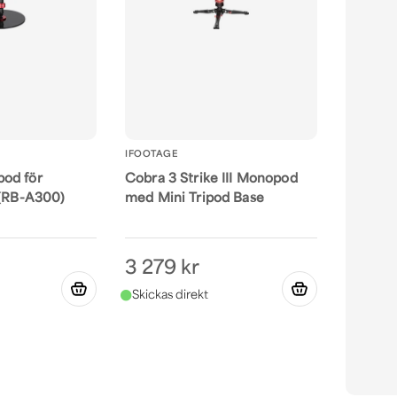
IFOOTAGE
od för
Cobra 3 Strike III Monopod
 (RB-A300)
med Mini Tripod Base
3 279 kr