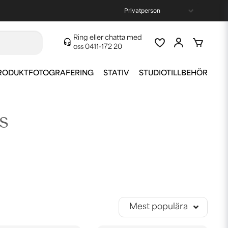
Ring eller chatta med
oss
0411-172 20
RODUKTFOTOGRAFERING
STATIV
STUDIOTILLBEHÖR
s
i natur eller olika sportevenemang. De ger dig bra
.
Mest populära