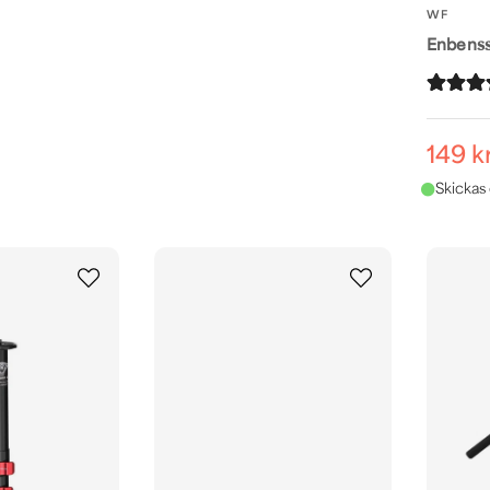
WF
Enbenss
149 k