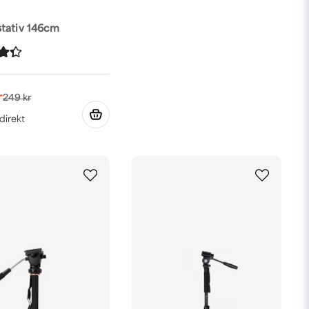
tativ 146cm
r
249 kr