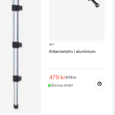
WF
Enbensstativ i aluminium
479 kr
879 kr