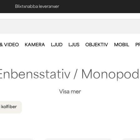
Fri frakt vid köp över 1000 kr *
& VIDEO
KAMERA
LJUD
LJUS
OBJEKTIV
MOBIL
P
Enbensstativ / Monopod
stativ
att ha med sig när du fotograferar exempelvis ute 
Visa mer
stabilitet på samma gång som du är portabel och flexibel
 kolfiber