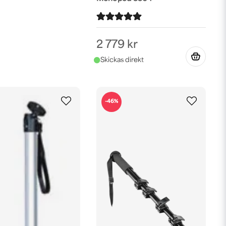
2 779 kr
-46%