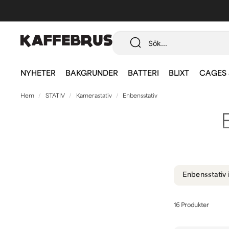
NYHETER
BAKGRUNDER
BATTERI
BLIXT
CAGES 
Hem
STATIV
Kamerastativ
Enbensstativ
Enbensstativ / Monopods är supersmidiga
kamera
Enbensstativ i
16 Produkter