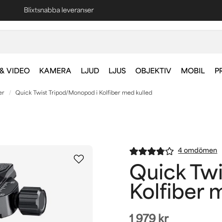
Fri frakt vid köp över 1000 kr *
& VIDEO
KAMERA
LJUD
LJUS
OBJEKTIV
MOBIL
P
er
Quick Twist Tripod/Monopod i Kolfiber med kulled
4 omdömen
Quick Tw
Kolfiber 
1 979 kr