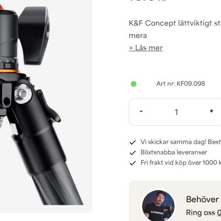
K&F Concept lättviktigt sta
mera
Läs mer
KF09.098
-
+
Vi skickar samma dag! Best
Blixtsnabba leveranser
Fri frakt vid köp över 1000 k
Behöver d
Ring oss
0