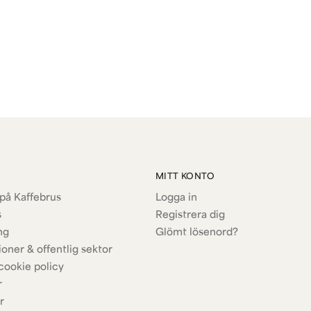
att snabbfästet till kameran 
ska göra…. Om jag bortser f
rent generellt så hade jag g
Kerstin
för 1 år sedan
MITT KONTO
på Kaffebrus
Logga in
s
Registrera dig
ng
Glömt lösenord?
ioner & offentlig sektor
cookie policy
r
r