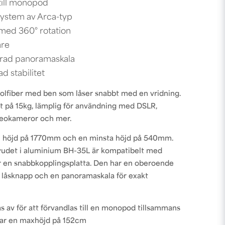
till monopod
ystem av Arca-typ
ed 360° rotation
are
rad panoramaskala
ad stabilitet
g kolfiber med ben som låser snabbt med en vridning.
t på 15kg, lämplig för användning med DSLR,
deokameror och mer.
al höjd på 1770mm och en minsta höjd på 540mm.
vudet i aluminium BH-35L är kompatibelt med
r en snabbkopplingsplatta. Den har en oberoende
låsknapp och en panoramaskala för exakt
s av för att förvandlas till en monopod tillsammans
ar en maxhöjd på 152cm