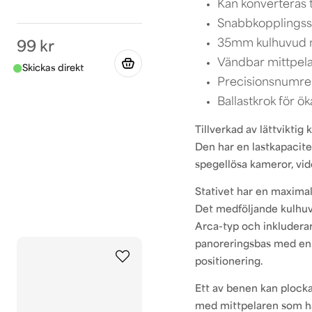
Kan konverteras 
Snabbkopplingss
35mm kulhuvud m
99 kr
Vändbar mittpel
Precisionsnumre
Ballastkrok för ök
Tillverkad av lättvikti
Den har en lastkapacite
spegellösa kameror, vi
Stativet har en maxim
Det medföljande kulhu
Arca-typ och inkludera
panoreringsbas med en 
positionering.
Ett av benen kan plocka
med mittpelaren som h