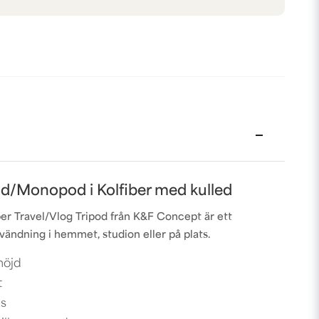
od/Monopod i Kolfiber med kulled
er Travel/Vlog Tripod från K&F Concept är ett
nvändning i hemmet, studion eller på plats.
höjd
t
ås