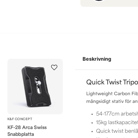
Beskrivning
Quick Twist Trip
Lightweight Carbon Fib
mångsidigt stativ för a
54-177cm arbets
K&F CONCEPT
15kg lastkapacite
KF-28 Arca Swiss
Quick twist benl
Snabbplatta