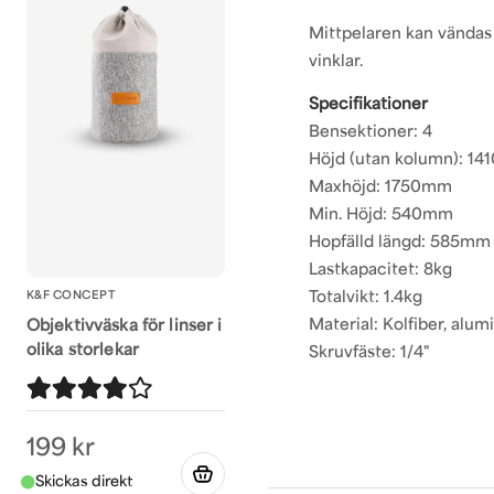
Mittpelaren kan vändas
vinklar.
Specifikationer
Bensektioner: 4
Höjd (utan kolumn): 1
Maxhöjd: 1750mm
Min. Höjd: 540mm
Hopfälld längd: 585mm
Lastkapacitet: 8kg
Totalvikt: 1.4kg
K&F CONCEPT
Material: Kolfiber, alu
Objektivväska för linser i
olika storlekar
Skruvfäste: 1/4"
199 kr