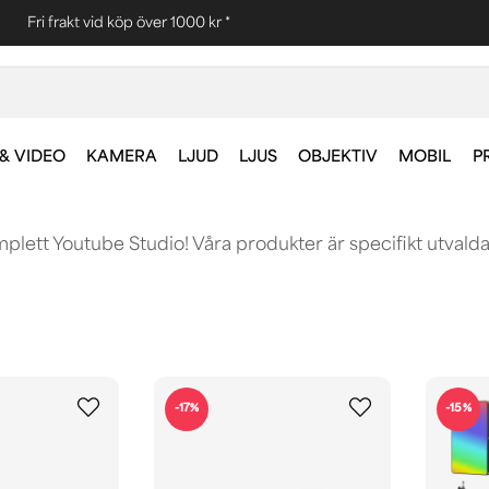
Fri frakt vid köp över 1000 kr *
& VIDEO
KAMERA
LJUD
LJUS
OBJEKTIV
MOBIL
P
lett Youtube Studio! Våra produkter är specifikt utvald
-17%
-15%