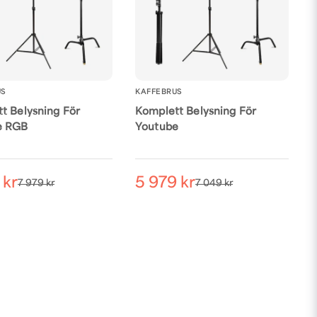
US
KAFFEBRUS
t Belysning För
Komplett Belysning För
e RGB
Youtube
 kr
5 979 kr
7 979 kr
7 049 kr