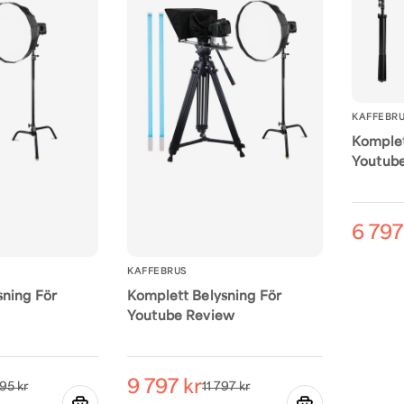
KAFFEBR
Komplet
Youtub
6 797
KAFFEBRUS
sning För
Komplett Belysning För
Youtube Review
9 797 kr
95 kr
11 797 kr