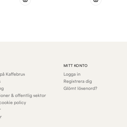
MITT KONTO
på Kaffebrus
Logga in
s
Registrera dig
ng
Glömt lösenord?
ioner & offentlig sektor
cookie policy
r
r