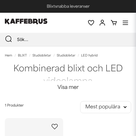
Blixtsnabba leveranser
Fri frakt vid köp över 1000 kr *
Hem
BLIXT
Studioblixtar
Studioblixtar
LED hybrid
Kombinerad blixt och LED
videolampa
Visa mer
De senaste åren har det kommit flera belysningar för studio som
har både studioblixt och kontinuerligt ljus kombinerat. Detta är en
smart lösning för dig som både jobbar med blixtfotografering och
1 Produkter
Mest populära
video.