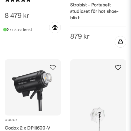
Strobist - Portabelt
studioset för hot shoe-
8 479 kr
blixt
879 kr
GODOX
Godox 2 x DPIII600-V