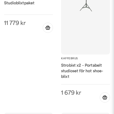
Studioblixtpaket
11 779 kr
KAFFEBRUS
Strobist x2 - Portabelt
studioset för hot shoe-
blixt
1 679 kr