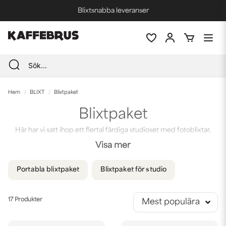
Blixtsnabba leveranser
Fri frakt vid köp över 1000 kr *
Hem
BLIXT
Blixtpaket
Blixtpaket
Här har vi satt ihop ett flertal färdiga studioset med fotoblixtar,
stativ och väska som passar såväl nybörjaren eller dig som vill ta din
Visa mer
fotografering till en högre nivå. Välj ett av våra färdiga blixtpaket
med en, två eller tre fotoblixtar eller kontakta oss för att plocka
ihop ett blixtpaket som blir rätt för din fotostudio!
Portabla blixtpaket
Blixtpaket för studio
Flera av våra storsäljande fotoblixtar och blixtpaket kommer från
Godox som erbjuder blixtar för alla nivåer.
17 Produkter
Mest populära