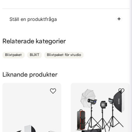
Ställ en produktfråga
question
Fråga oss något om denna produkten...
Relaterade kategorier
Blixtpaket
BLIXT
Blixtpaket för studio
name
Namn
Liknande produkter
email
Mejladress
Ja, ni får publicera min fråga