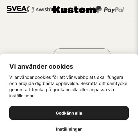
Handla som
AV KREATÖRER
FÖR KREATÖRER
Vi använder cookies
Vi använder cookies för att vår webbplats skall fungera
och erbjuda dig bästa upplevelse. Bekräfta ditt samtycke
genom att trycka på godkänn alla eller anpassa via
Kaffebrus AB, Förskeppsgatan 2, 271 55 Ystad
inställningar
© Kaffebrus AB
2026
E-handel från Nyehandel AB
Godkänn alla
1
Inställningar