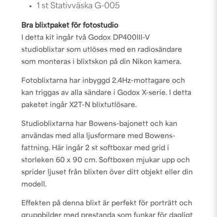
1 st Stativväska G-005
Bra blixtpaket för fotostudio
I detta kit ingår två Godox DP400III-V
studioblixtar som utlöses med en radiosändare
som monteras i blixtskon på din Nikon kamera.
Fotoblixtarna har inbyggd 2.4Hz-mottagare och
kan triggas av alla sändare i Godox X-serie. I detta
paketet ingår
X2T-N
blixtutlösare.
Studioblixtarna har Bowens-bajonett och kan
användas med alla ljusformare med Bowens-
fattning. Här ingår 2 st softboxar med grid i
storleken 60 x 90 cm. Softboxen mjukar upp och
sprider ljuset från blixten över ditt objekt eller din
modell.
Effekten på denna blixt är perfekt för porträtt och
gruppbilder med prestanda som funkar för dagligt