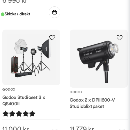
6 995 kr
GODOX
GODOX
Godox Studioset 3 x
Godox 2 x DPIII600-V
QS400II
Studioblixtpaket
11 779 kr
11 000 kr