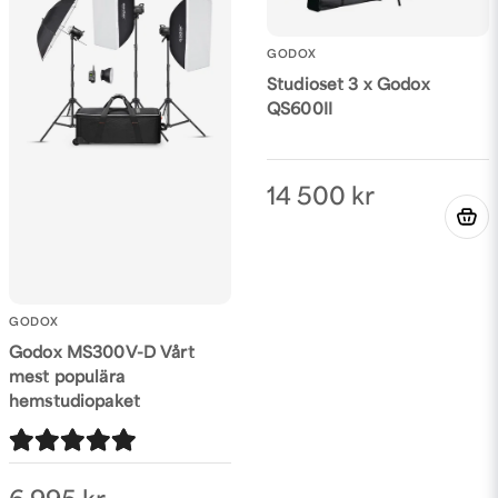
GODOX
Studioset 3 x Godox
QS600II
Skicka fråga
14 500 kr
GODOX
Godox MS300V-D Vårt
mest populära
hemstudiopaket