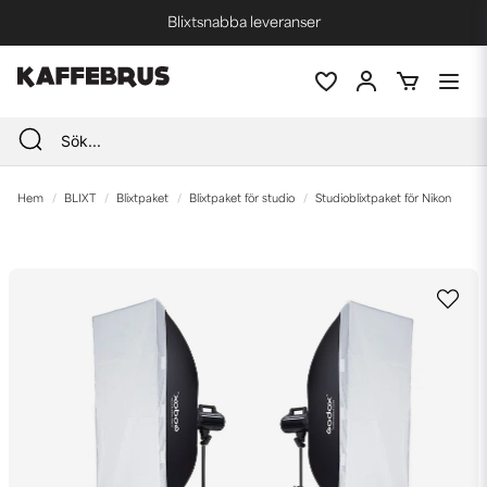
Blixtsnabba leveranser
Fri frakt vid köp över 1000 kr *
Hem
BLIXT
Blixtpaket
Blixtpaket för studio
Studioblixtpaket för Nikon