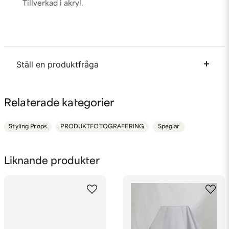
Tillverkad i akryl.
Ställ en produktfråga
question
Fråga oss något om denna produkten...
Relaterade kategorier
Styling Props
PRODUKTFOTOGRAFERING
Speglar
name
Namn
Liknande produkter
email
Mejladress