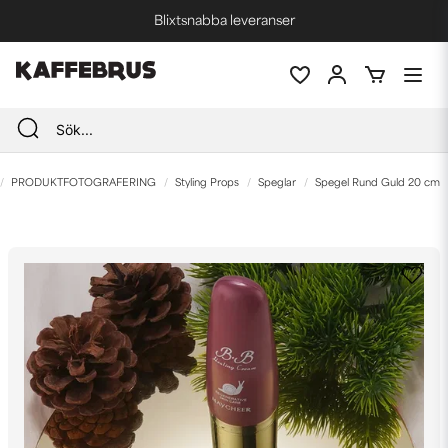
Blixtsnabba leveranser
Fri frakt vid köp över 1000 kr *
PRODUKTFOTOGRAFERING
Styling Props
Speglar
Spegel Rund Guld 20 cm