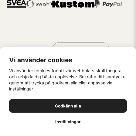
Handla som
AV KREATÖRER
FÖR KREATÖRER
Vi använder cookies
Vi använder cookies för att vår webbplats skall fungera
och erbjuda dig bästa upplevelse. Bekräfta ditt samtycke
genom att trycka på godkänn alla eller anpassa via
Kaffebrus AB, Förskeppsgatan 2, 271 55 Ystad
inställningar
© Kaffebrus AB
2026
E-handel från Nyehandel AB
Godkänn alla
1
Inställningar