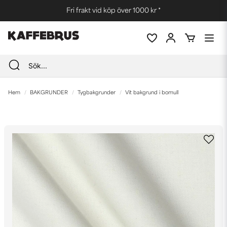
Fri frakt vid köp över 1000 kr *
Hem
BAKGRUNDER
Tygbakgrunder
Vit bakgrund i bomull