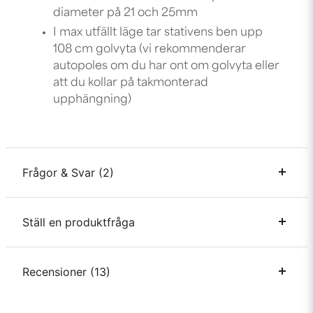
diameter på 21 och 25mm
I max utfällt läge tar stativens ben upp
108 cm golvyta (vi rekommenderar
autopoles
om du har ont om golvyta eller
att du kollar på
takmonterad
upphängning
)
Frågor & Svar (2)
Ställ en produktfråga
John frågade
för 3 år sedan
Hur pass justerbar är tvärbommen? Kan jag ställa in
den på säg t.ex 190 cm, och sen ändra det till t.ex. 210
question
Recensioner (13)
Fråga oss något om denna produkten...
eller är det fasta sektioner som man klickar ihop och
egentligen blir det bara 2-3 specifika längder man kan
få ut?