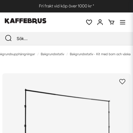
Fri frakt vid köp över 1000 kr *
akgrundsupphängningar
Bakgrundsstativ
Bakgrundsstativ - Kit med bom och väska