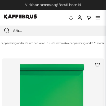
Vi skickar samma dag! Beställ innan 14
Blixtsnabba leveranser
Fri frakt vid köp över 1000 kr *
Pappersbakgrunder för foto och video
Grön chromakey pappersbakgrund 2.75 meter