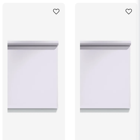
Ja, ni får publicera min fråga
Skicka fråga