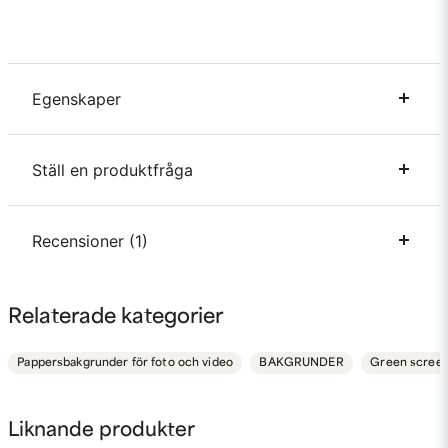
Egenskaper
Material
Papper
Ställ en produktfråga
Bredd
2.75 meter
Längd
10 meter
question
Recensioner (1)
Fråga oss något om denna produkten...
Bertil Sune
Relaterade kategorier
för 3 år sedan
name
Namn
Pappersbakgrunder för foto och video
BAKGRUNDER
Green screen
email
Mejladress
Liknande produkter