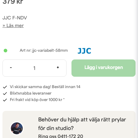
379 kr
JJC F-NDV
Läs mer
jjc-variabelt-58mm
-
+
Lägg i varukorgen
Vi skickar samma dag! Beställ innan 14
Blixtsnabba leveranser
Fri frakt vid köp över 1000 kr *
Behöver du hjälp att välja rätt prylar
för din studio?
Ring oss
0411-172 20