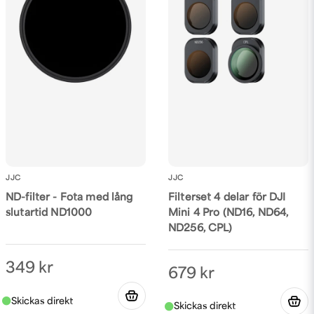
Drömlund
för 3 år sedan
Supersmidigt med variabelt nd-filter med
stort omfång. Kan behålla mitt korta
Skicka fråga
skärpedjup i alla väder. :-D
Henrik
för 3 år sedan
Joakim
för 3 år sedan
bättre än ingenting, den är värd pengarna!
JJC
JJC
Anonym
ND-filter - Fota med lång
Filterset 4 delar för DJI
för 3 år sedan
slutartid ND1000
Mini 4 Pro (ND16, ND64,
ND256, CPL)
349 kr
679 kr