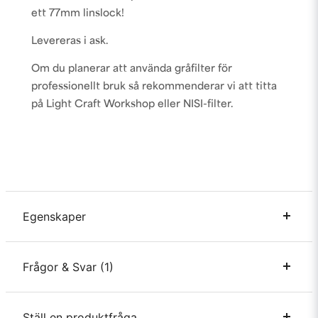
ett 77mm linslock!
Levereras i ask.
Om du planerar att använda gråfilter för
professionellt bruk så rekommenderar vi att titta
på Light Craft Workshop eller NISI-filter.
Egenskaper
Filterdiameter
49mm, 52mm, 55mm, 58mm, 62mm,
Frågor & Svar (1)
Ø
67mm, 72mm, 77mm, 82mm
ND Styrka
Variabelt
Ställ en produktfråga