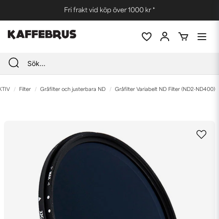
Fri frakt vid köp över 1000 kr *
KTIV
Filter
Gråfilter och justerbara ND
Gråfilter Variabelt ND Filter (ND2-ND400)