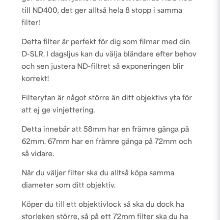
till ND400, det ger alltså hela 8 stopp i samma
filter!
Detta filter är perfekt för dig som filmar med din
D-SLR. I dagsljus kan du välja bländare efter behov
och sen justera ND-filtret så exponeringen blir
korrekt!
Filterytan är något större än ditt objektivs yta för
att ej ge vinjettering.
Detta innebär att 58mm har en främre gänga på
62mm. 67mm har en främre gänga på 72mm och
så vidare.
När du väljer filter ska du alltså köpa samma
diameter som ditt objektiv.
Köper du till ett objektivlock så ska du dock ha
storleken större, så på ett 72mm filter ska du ha