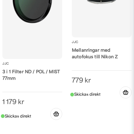
JJC
Mellanringar med
autofokus till Nikon Z
JJC
3 i 1 Filter ND / POL / MIST
77mm
779 kr
1 179 kr