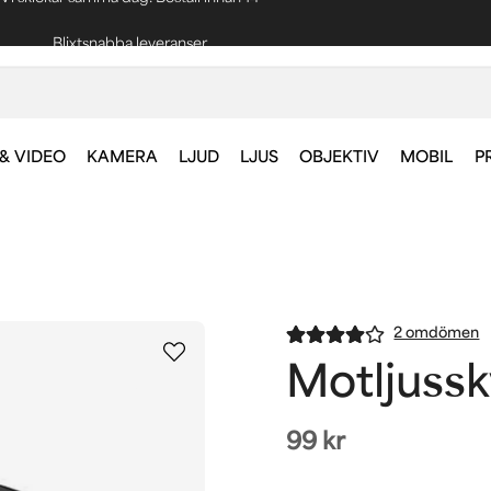
Blixtsnabba leveranser
Fri frakt vid köp över 1000 kr *
& VIDEO
KAMERA
LJUD
LJUS
OBJEKTIV
MOBIL
P
2 omdömen
Motljuss
99 kr