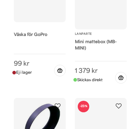
LANPARTE
Väska för GoPro
Mini mattebox (MB-
MINI)
99 kr
1 379 kr
-23%