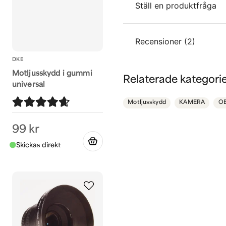
Ställ en produktfråga
question
Recensioner (2)
Fråga oss något om de
DKE
Motljusskydd i gummi
Anders
Relaterade kategori
universal
för 9 månader sedan
name
Namn
Motljusskydd
KAMERA
OB
Jon
för 3 år sedan
funkar som den ska
99 kr
Ja, ni får publicera 