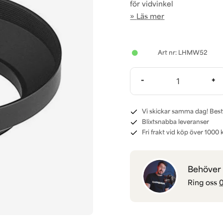
för vidvinkel
Läs mer
LHMW52
-
+
Vi skickar samma dag! Best
Blixtsnabba leveranser
Fri frakt vid köp över 1000 k
Behöver d
Ring oss
0