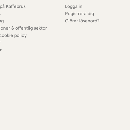
på Kaffebrus
Logga in
s
Registrera dig
ng
Glömt lösenord?
ioner & offentlig sektor
cookie policy
r
r