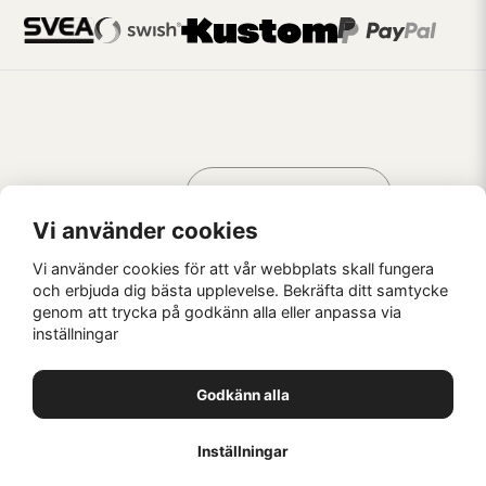
Handla som
AV KREATÖRER
FÖR KREATÖRER
Vi använder cookies
Vi använder cookies för att vår webbplats skall fungera
och erbjuda dig bästa upplevelse. Bekräfta ditt samtycke
genom att trycka på godkänn alla eller anpassa via
Kaffebrus AB, Förskeppsgatan 2, 271 55 Ystad
inställningar
© Kaffebrus AB
2026
E-handel från Nyehandel AB
Godkänn alla
1
Inställningar