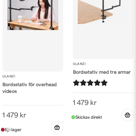
Butiken svarade
Hej
Det är lite på gränsen och armen kommer nog svikta
lite men det kommer hålla.
Skicka fråga
Dyrare/Tyngre kameror brukar jag alltid tipsa om att
köra på ett kit med två stänger så det känns mer
tryggt och stabilt!
ULANZI
https://kaffebrus.com/sv/products/bordsstativ-for-
overhead-videos
Bordsstativ med tre armar
ULANZI
MVH
Bordsstativ för overhead
Kaffebrus
videos
1 479 kr
1 479 kr