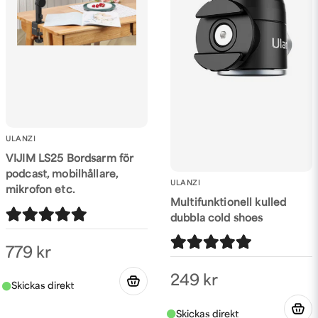
ULANZI
VIJIM LS25 Bordsarm för
podcast, mobilhållare,
ULANZI
mikrofon etc.
Multifunktionell kulled
dubbla cold shoes
779 kr
249 kr