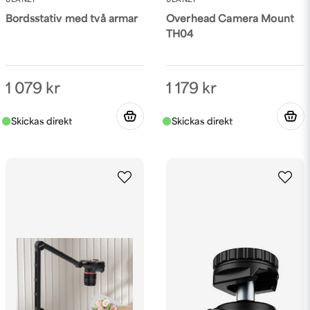
ULANZI
ULANZI
Bordsstativ med två armar
Overhead Camera Mount
TH04
1 079 kr
1 179 kr