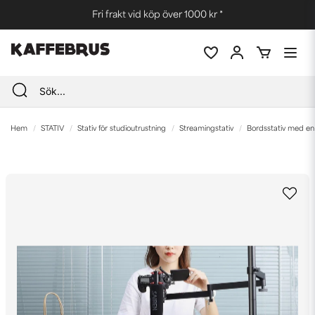
Fri frakt vid köp över 1000 kr *
Hem
STATIV
Stativ för studioutrustning
Streamingstativ
Bordsstativ med e