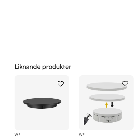
Liknande produkter
WF
WF