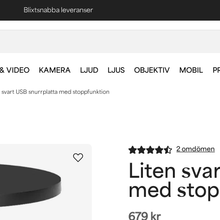
Fri frakt vid köp över 1000 kr *
& VIDEO
KAMERA
LJUD
LJUS
OBJEKTIV
MOBIL
P
n svart USB snurrplatta med stoppfunktion
2 omdömen
Liten sva
med stop
679 kr