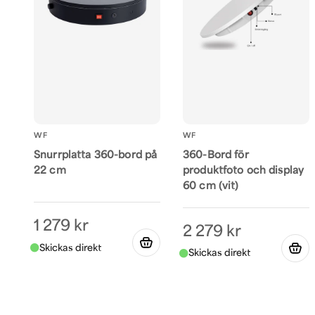
WF
WF
Snurrplatta 360-bord på
360-Bord för
22 cm
produktfoto och display
60 cm (vit)
1 279 kr
2 279 kr