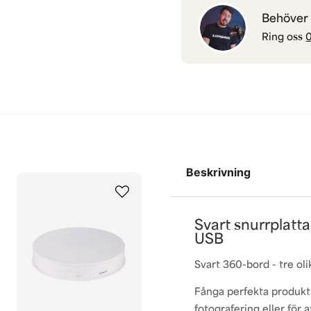
Behöver d
Ring oss
0
Beskrivning
Svart snurrplatta 
USB
Svart 360-bord - tre olik
Fånga perfekta produktb
fotografering eller för a