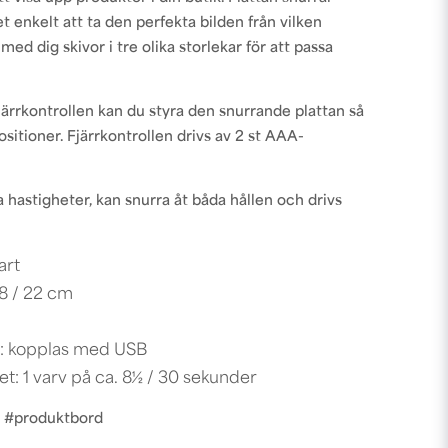
t enkelt att ta den perfekta bilden från vilken
med dig skivor i tre olika storlekar för att passa
rrkontrollen kan du styra den snurrande plattan så
positioner. Fjärrkontrollen drivs av 2 st AAA-
.
 hastigheter, kan snurra åt båda hållen och drivs
art
18 / 22 cm
g: kopplas med USB
t: 1 varv på ca. 8½ / 30 sekunder
e #produktbord