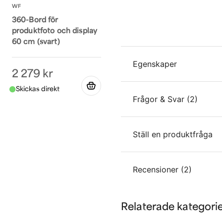
WF
360-Bord för
produktfoto och display
60 cm (svart)
Egenskaper
2 279 kr
3 i 1
14.5 
Frågor & Svar (2)
Ställ en produktfråga
Ulrica frågade
för 2 år sedan
Passar denna till video?
question
Recensioner (2)
Fråga oss något om de
Butiken svarade
Hej
Personligen tycker jag in
Bo
Relaterade kategori
den från Orange Monkie
för 1 år sedan
name
Namn