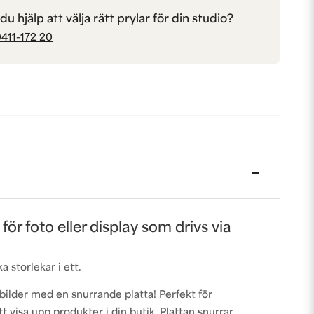
u hjälp att välja rätt prylar för din studio?
411-172 20
för foto eller display som drivs via
a storlekar i ett.
ilder med en snurrande platta! Perfekt för
tt visa upp produkter i din butik. Plattan snurrar