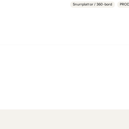
Fungerar bra. Det vore bra 
Snurrplattor / 360-bord
PRO
medföljde och att det åtmi
MVH
hade. Vidare borde väl bruks
Kaffebrus
engelska också, och inte bar
vilket land och företag var
Ja, ni får publicera 
Mikael Blomgren frågade
för
Petri
Hej. Hur mycket vikt tål 
för 2 år sedan
Butiken svarade
Hej
Max belastning 10kg :)
MVH
Kaffebrus