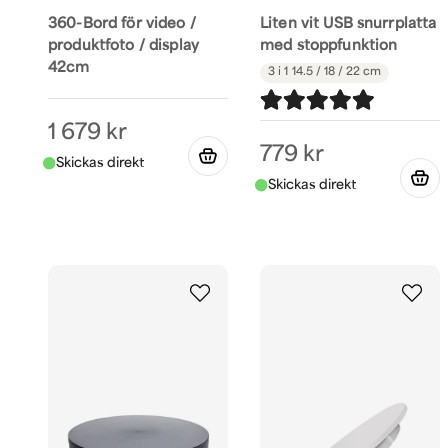
360-Bord för video /
Liten vit USB snurrplatta
produktfoto / display
med stoppfunktion
42cm
3 i 1
14.5 / 18 / 22 cm
1 679 kr
779 kr