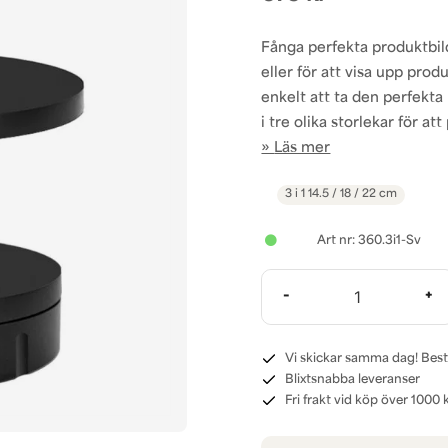
Fånga perfekta produktbil
eller för att visa upp prod
enkelt att ta den perfekta 
i tre olika storlekar för at
Läs mer
3 i 1
14.5 / 18 / 22 cm
360.3i1-Sv
-
+
Vi skickar samma dag! Best
Blixtsnabba leveranser
Fri frakt vid köp över 1000 k