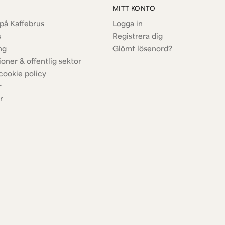
MITT KONTO
på Kaffebrus
Logga in
s
Registrera dig
ng
Glömt lösenord?
ioner & offentlig sektor
cookie policy
r
r