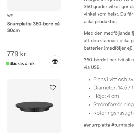
360 grader vilket gör de
vinkel som helst. Du får 
WF
olika produkter.
Snurrplatta 360-bord på
30cm
Med den medföljande fjä
att den stannar i olika 
batterier (medföljer ej)
779 kr
360-bordet har två olika
via USB.
Finns i vitt och sv
Diameter: 14.5 / 
Höjd: 4 cm
Strömförsörjnin
Roteringshastighe
#snurrplatta #turntabl