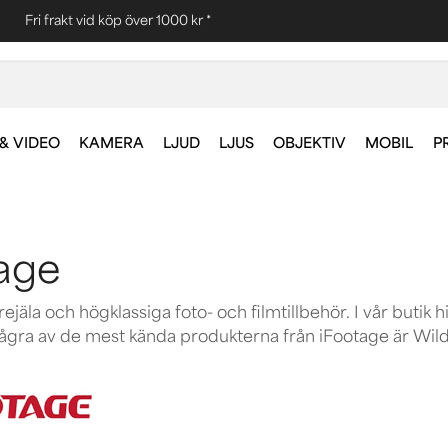
Fri frakt vid köp över 1000 kr *
& VIDEO
KAMERA
LJUD
LJUS
OBJEKTIV
MOBIL
P
age
ejäla och högklassiga foto- och filmtillbehör. I vår butik h
Några av de mest kända produkterna från iFootage är Wild