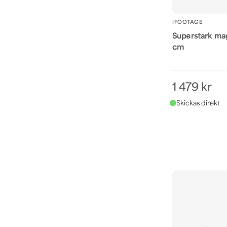
IFOOTAGE
Superstark mag
cm
1 479 kr