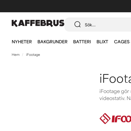
NYHETER
BAKGRUNDER
BATTERI
BLIXT
CAGES 
Hem
iFootage
iFoot
iFootage gör r
videostativ. 