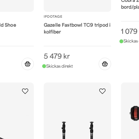
Cobra 2
bord/pl
IFOOTAGE
ld Shoe
Gazelle Fastbowl TC9 tripod i
1 079
kolfiber
5 479 kr