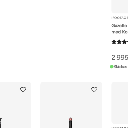
IFOOTAG
Gazelle 
med Ko
2 995