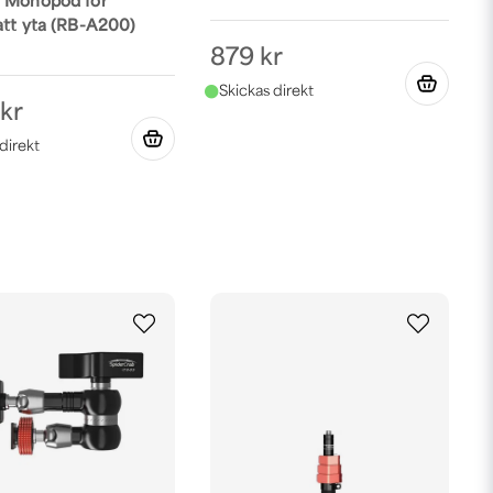
 Monopod för
att yta (RB-A200)
879 kr
 kr