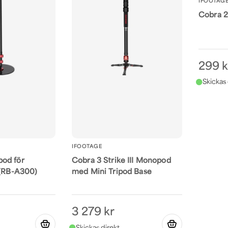
IFOOTAG
Cobra 2
299 k
IFOOTAGE
od för
Cobra 3 Strike III Monopod
 (RB-A300)
med Mini Tripod Base
3 279 kr