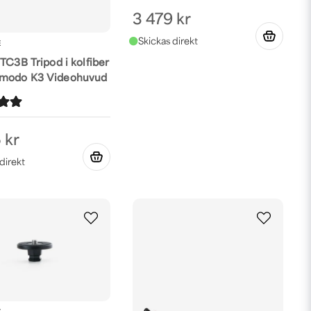
3 479 kr
E
TC3B Tripod i kolfiber
modo K3 Videohuvud
 kr