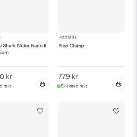
E
IFOOTAGE
 Shark Slider Nano II
Pipe Clamp
.5cm
0 kr
779 kr