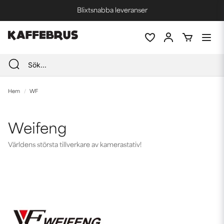
Blixtsnabba leveranser
Fri frakt vid köp över 1000 kr *
Hem
WF
Weifeng
Världens största tillverkare av kamerastativ!