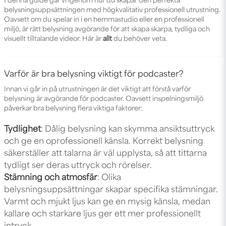
I denna guide går vi igenom hur du skapar den perfekta
belysningsuppsättningen med högkvalitativ professionell utrustning.
Oavsett om du spelar in i en hemmastudio eller en professionell
miljö, är rätt belysning avgörande för att skapa skarpa, tydliga och
visuellt tilltalande videor. Här är
allt
du behöver veta.
Varför är bra belysning viktigt för podcaster?
Innan vi går in på utrustningen är det viktigt att förstå varför
belysning är avgörande för podcaster. Oavsett inspelningsmiljö
påverkar bra belysning flera viktiga faktorer:
Tydlighet
: Dålig belysning kan skymma ansiktsuttryck
och ge en oprofessionell känsla. Korrekt belysning
säkerställer att talarna är väl upplysta, så att tittarna
tydligt ser deras uttryck och rörelser.
Stämning och atmosfär
: Olika
belysningsuppsättningar skapar specifika stämningar.
Varmt och mjukt ljus kan ge en mysig känsla, medan
kallare och starkare ljus ger ett mer professionellt