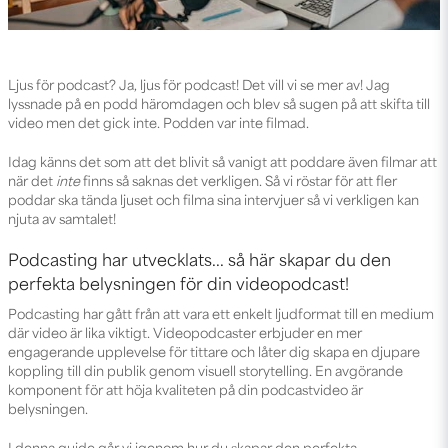
Ljus för podcast? Ja, ljus för podcast! Det vill vi se mer av! Jag
lyssnade på en podd häromdagen och blev så sugen på att skifta till
video men det gick inte. Podden var inte filmad.
Idag känns det som att det blivit så vanigt att poddare även filmar att
när det
inte
finns så saknas det verkligen. Så vi röstar för att fler
poddar ska tända ljuset och filma sina intervjuer så vi verkligen kan
njuta av samtalet!
Podcasting har utvecklats... så här skapar du den
perfekta belysningen för din videopodcast!
Podcasting har gått från att vara ett enkelt ljudformat till en medium
där video är lika viktigt. Videopodcaster erbjuder en mer
engagerande upplevelse för tittare och låter dig skapa en djupare
koppling till din publik genom visuell storytelling. En avgörande
komponent för att höja kvaliteten på din podcastvideo är
belysningen.