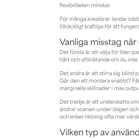
flexibiliteten minskar.
För många kreatörer landar bäst
tillräckligt kraftiga för att funger
Vanliga misstag när d
Det första är att välja för liten 
hårt och oförlåtande om du inte d
Det andra är att stirra sig blind
Går den att montera snabbt? Får 
marginella skillnader i max outpu
Det tredje är att underskatta omgi
ändrar scenen under dagen och bl
och enkel riktning ofta mer värde
Vilken typ av använ