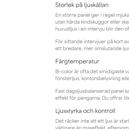
Storlek på ljuskällan
En större panel ger i regel mjukar
utan hårda kindskuggor eller ska
huvudljus i en intervju blir den 
För sittande intervjuer på kort a
ett bredare, mer omslutande ljus
Färgtemperatur
Bi-color är ofta det smidigaste v
fönsterljus, kontorsbelysning elle
Fast dagsljusbalanserad panel ka
effekt för pengarna. Du offrar lit
Ljusstyrka och kontroll
Det räcker inte att ett ljus är s
viktigare än maxeffekt, eftersom