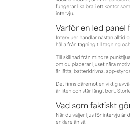
sociala medier, är LED-panelen of
fungerar lika bra i ett kontor som
intervju.
Varför en led panel fö
Intervjuer handlar nästan alltid 
hålla från tagning till tagning oc
Till skillnad från mindre punktlju
om du placerar ljuset nära motive
är lätta, batteridrivna, app-styr
Det finns däremot en viktig avvä
är liten och står långt bort. Stor
Vad som faktiskt gör 
När du väljer ljus för intervju ä
enklare än så.