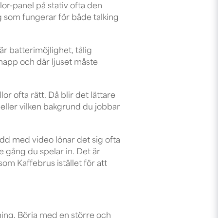
or-panel på stativ ofta den
ing som fungerar för både talking
 är
batterimöjlighet
, tålig
knapp och där ljuset måste
r ofta rätt. Då blir det lättare
 eller vilken bakgrund du jobbar
dd med video lönar det sig ofta
e gång du spelar in. Det är
om Kaffebrus istället för att
tning. Börja med en större och