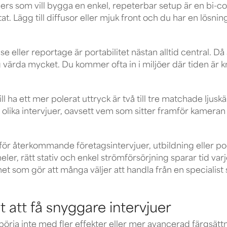
rs som vill bygga en enkel, repeterbar setup är en bi-col
tat. Lägg till diffusor eller mjuk front och du har en lösn
 eller reportage är portabilitet nästan alltid central. Då
 värda mycket. Du kommer ofta in i miljöer där tiden är 
a ett mer polerat uttryck är två till tre matchade ljuskällo
 olika intervjuer, oavsett vem som sitter framför kameran
ör återkommande företagsintervjuer, utbildning eller po
ler, rätt stativ och enkel strömförsörjning sparar tid varj
et som gör att många väljer att handla från en specialist s
 att få snyggare intervjuer
, börja inte med fler effekter eller mer avancerad färgsät