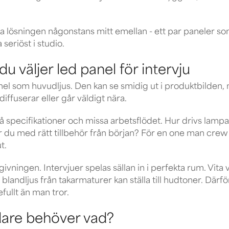
a lösningen någonstans mitt emellan -
ett par paneler
som
a seriöst i studio.
u väljer led panel för intervju
panel som huvudljus. Den kan se smidig ut i produktbilden, m
iffuserar eller går väldigt nära.
 på specifikationer och missa arbetsflödet. Hur drivs lamp
du med rätt tillbehör från början? För en one man crew ä
t.
vningen. Intervjuer spelas sällan in i perfekta rum. Vita vä
andljus från takarmaturer kan ställa till hudtoner. Därf
fullt än man tror.
dare behöver vad?