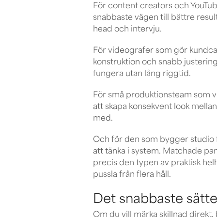
För content creators och YouTube
snabbaste vägen till bättre resul
head och intervju.
För videografer som gör kundcase
konstruktion och snabb justering
fungera utan lång riggtid.
För små produktionsteam som vill h
att skapa konsekvent look mellan
med.
Och för den som bygger studio f
att tänka i system. Matchade pane
precis den typen av praktisk helh
pussla från flera håll.
Det snabbaste sättet
Om du vill märka skillnad direkt