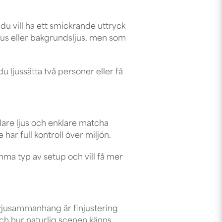
r du vill ha ett smickrande uttryck
ljus eller bakgrundsljus, men som
u ljussätta två personer eller få
llare ljus och enklare matcha
 har full kontroll över miljön.
mma typ av setup och vill få mer
tervjusammanhang är finjustering
och hur naturlig scenen känns.