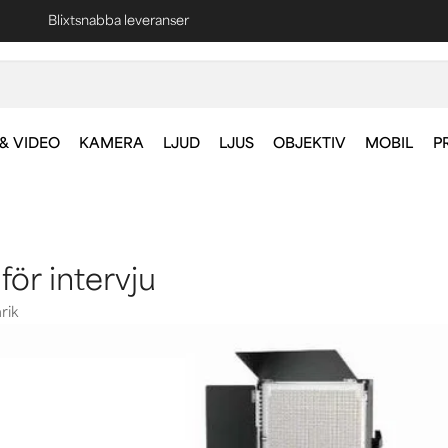
Fri frakt vid köp över 1000 kr *
& VIDEO
KAMERA
LJUD
LJUS
OBJEKTIV
MOBIL
P
 för intervju
rik