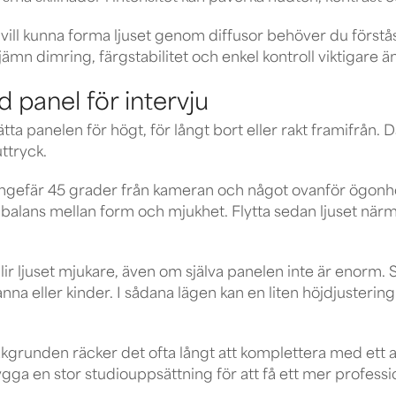
r vill kunna forma ljuset genom diffusor behöver du förstås
jämn dimring, färgstabilitet och enkel kontroll viktigare än
d panel för intervju
tta panelen för högt, för långt bort eller rakt framifrån. Då
uttryck.
ngefär 45 grader från kameran och något ovanför ögonhöj
a balans mellan form och mjukhet. Flytta sedan ljuset närma
 ljuset mjukare, även om själva panelen inte är enorm. S
anna eller kinder. I sådana lägen kan en liten höjdjustering
akgrunden räcker det ofta långt att komplettera med ett a
ga en stor studiouppsättning för att få ett mer professio