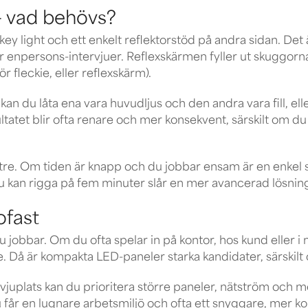
 - vad behövs?
y light och ett enkelt reflektorstöd på andra sidan. Det 
r enpersons-intervjuer.
Reflexskärmen
fyller ut skuggorn
för fleckie, eller reflexskärm).
kan du låta ena vara huvudljus och den andra vara fill, ell
ultatet blir ofta renare och mer konsekvent, särskilt om 
ättre. Om tiden är knapp och du jobbar ensam är en enkel s
u kan rigga på fem minuter slår en mer avancerad lösnin
ofast
jobbar. Om du ofta spelar in på kontor, hos kund eller i mi
Då är kompakta LED-paneler starka kandidater, särskilt o
juplats kan du prioritera större paneler, nätström och m
får en lugnare arbetsmiljö och ofta ett snyggare, mer kont