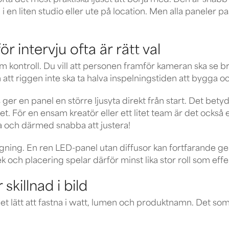
ta det mest praktiska ljuset att börja med. Den är snabb at
 i en liten studio eller ute på location. Men alla paneler 
r intervju ofta är rätt val
om kontroll. Du vill att personen framför kameran ska se br
h att riggen inte ska ta halva inspelningstiden att bygga o
s ger en panel en större ljusyta direkt från start. Det bety
t. För en ensam kreatör eller ett litet team är det också
da och därmed snabba att justera!
gning. En ren LED-panel utan diffusor kan fortfarande ge 
lek och placering spelar därför minst lika stor roll som effe
skillnad i bild
r det lätt att fastna i watt, lumen och produktnamn. Det so