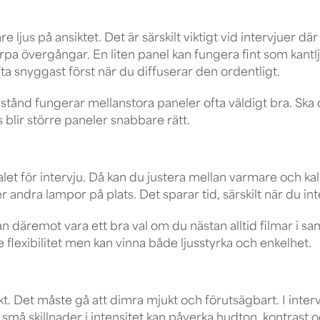
e ljus på ansiktet. Det är särskilt viktigt vid intervjuer dä
rpa övergångar. En liten panel kan fungera fint som kant
ofta snyggast först när du diffuserar den ordentligt.
vstånd fungerar mellanstora paneler ofta väldigt bra. Ska d
 blir större paneler snabbare rätt.
alet för intervju. Då kan du justera mellan varmare och ka
r andra lampor på plats. Det sparar tid, särskilt när du inte
n däremot vara ett bra val om du nästan alltid filmar i sa
e flexibilitet men kan vinna både ljusstyrka och enkelhet.
tarkt. Det måste gå att dimra mjukt och förutsägbart. I in
 små skillnader i intensitet kan påverka hudton, kontrast 