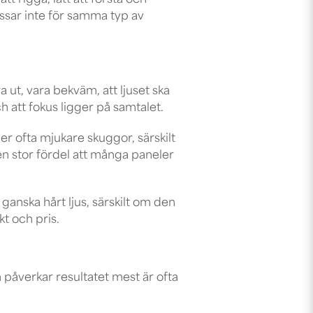
t rigga, lätt att förstå och
passar inte för samma typ av
a ut, vara bekväm, att ljuset ska
ch att fokus ligger på samtalet.
der ofta mjukare skuggor, särskilt
 en stor fördel att många paneler
ganska hårt ljus, särskilt om den
kt och pris.
m påverkar resultatet mest är ofta