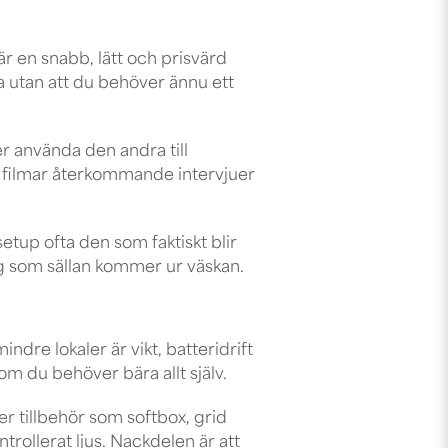
är en snabb, lätt och prisvärd
a utan att du behöver ännu ett
er använda den andra till
du filmar återkommande intervjuer
etup ofta den som faktiskt blir
g som sällan kommer ur väskan.
ndre lokaler är vikt, batteridrift
m du behöver bära allt själv.
er tillbehör som
softbox
, grid
rollerat ljus. Nackdelen är att