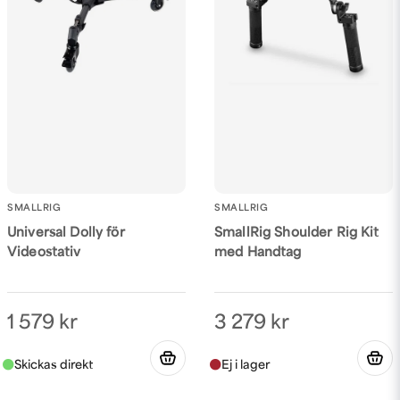
Skicka fråga
SMALLRIG
SMALLRIG
Universal Dolly för
SmallRig Shoulder Rig Kit
Videostativ
med Handtag
1 579 kr
3 279 kr