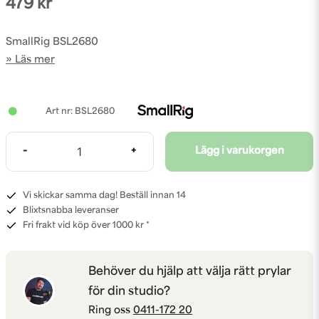
479 kr
SmallRig BSL2680
Läs mer
BSL2680
-
+
Lägg i varukorgen
Vi skickar samma dag! Beställ innan 14
Blixtsnabba leveranser
Fri frakt vid köp över 1000 kr *
Behöver du hjälp att välja rätt prylar
för din studio?
Ring oss
0411-172 20