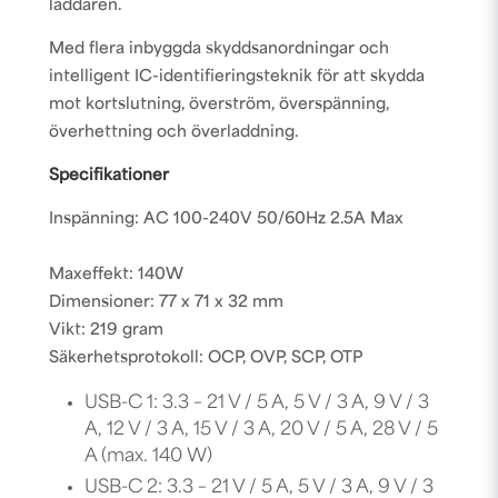
laddaren.
Med flera inbyggda skyddsanordningar och
intelligent IC-identifieringsteknik för att skydda
mot kortslutning, överström, överspänning,
överhettning och överladdning.
Specifikationer
Inspänning: AC 100-240V 50/60Hz 2.5A Max
Maxeffekt: 140W
Dimensioner: 77 x 71 x 32 mm
Vikt: 219 gram
Säkerhetsprotokoll: OCP, OVP, SCP, OTP
USB-C 1: 3.3 – 21 V / 5 A, 5 V / 3 A, 9 V / 3
A, 12 V / 3 A, 15 V / 3 A, 20 V / 5 A, 28 V / 5
A (max. 140 W)
USB-C 2: 3.3 – 21 V / 5 A, 5 V / 3 A, 9 V / 3