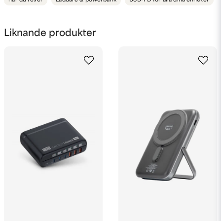
när du reser
Laddare & powerbank
USB-PD för alla dina enheter
name
Namn
Liknande produkter
email
Mejladress
Ja, ni får publicera min fråga
Skicka fråga