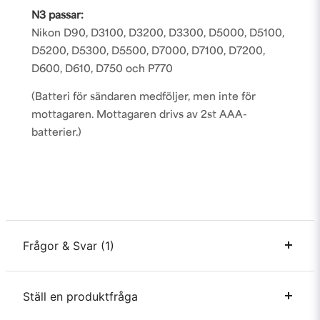
N3 passar:
Nikon
D90, D3100, D3200, D3300, D5000, D5100,
D5200, D5300, D5500, D7000, D7100, D7200,
D600, D610, D750 och P770
(Batteri för sändaren medföljer, men inte för
mottagaren. Mottagaren drivs av 2st AAA-
batterier.)
Frågor & Svar (1)
Ställ en produktfråga
Andreas Sundqvist frågade
för 3 år sedan
Funkar denna mellan Sony A7 III samt en Canon