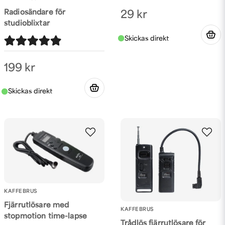
Radiosändare för
29 kr
studioblixtar
Skicka fråga
199 kr
KAFFEBRUS
Fjärrutlösare med
KAFFEBRUS
stopmotion time-lapse
Trådlös fjärrutlösare för