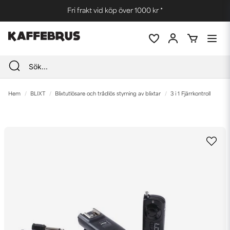
Fri frakt vid köp över 1000 kr *
Hem
BLIXT
Blixtutlösare och trådlös styrning av blixtar
3 i 1 Fjärrkontroll