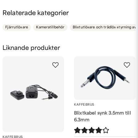
speedlite 580ex ii?
question
Fråga oss något om denna produkten...
Relaterade kategorier
Butiken svarade
Hej
Fjärrutlösare
Kameratillbehör
Blixtutlösare och trådlös styrning av 
Det skall gå bra, skulle det vara något strul löser vi en
name
Namn
retur åt dig :)
Liknande produkter
MVH
Kaffebrus
email
Mejladress
Ja, ni får publicera min fråga
KAFFEBRUS
Blixtkabel synk 3.5mm till
6.3mm
KAFFEBRUS