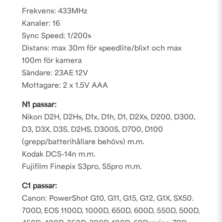
Frekvens: 433MHz
Kanaler: 16
Sync Speed: 1/200s
Distans: max 30m för speedlite/blixt och max
100m för kamera
Sändare: 23AE 12V
Mottagare: 2 x 1.5V AAA
N1 passar:
Nikon D2H, D2Hs, D1x, D1h, D1, D2Xs, D200, D300,
D3, D3X, D3S, D2HS, D300S, D700, D100
(grepp/batterihållare behövs) m.m.
Kodak DCS-14n m.m.
Fujifilm Finepix S3pro, S5pro m.m.
C1 passar:
Canon: PowerShot G10, G11, G15, G12, G1X, SX50.
700D, EOS 1100D, 1000D, 650D, 600D, 550D, 500D,