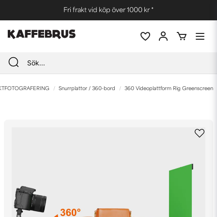
Fri frakt vid köp över 1000 kr *
KTFOTOGRAFERING
Snurrplattor / 360-bord
360 Videoplattform Rig Greenscreen