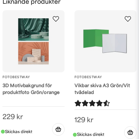
Liknande produkter
email
Mejladress
Ja, ni får publicera min fråga
FOTOBESTWAY
FOTOBESTWAY
3D Motivbakgrund för
Vikbar skiva A3 Grön/Vit
produktfoto Grön/orange
tvådelad
Skicka fråga
229 kr
129 kr