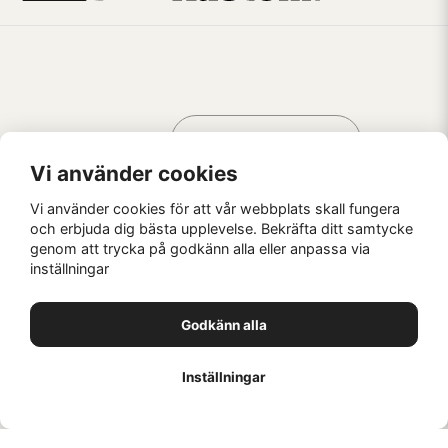
Handla som
AV KREATÖRER
FÖR KREATÖRER
Vi använder cookies
Vi använder cookies för att vår webbplats skall fungera
och erbjuda dig bästa upplevelse. Bekräfta ditt samtycke
genom att trycka på godkänn alla eller anpassa via
Kaffebrus AB, Förskeppsgatan 2, 271 55 Ystad
inställningar
© Kaffebrus AB
2026
E-handel från Nyehandel AB
Godkänn alla
1
Inställningar
//
//