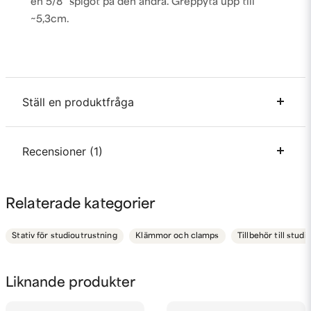
en 5/8" spigot på den andra. Greppyta upp till
~5,3cm.
Ställ en produktfråga
question
Recensioner (1)
Fråga oss något om denna produkten...
Ufoto
Relaterade kategorier
för 2 år sedan
name
Namn
Mycket kraftig och gedigen konstruktion som
Stativ för studioutrustning
Klämmor och clamps
Tillbehör till studi
sitter mycket stadigt på runda stativpelare. Ett
mångsidigt och användbart hjälpmedel i
fotostudion. Fotograf Uffe
email
Mejladress
Liknande produkter