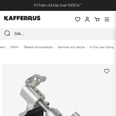
Fri frakt vid köp över 1000 kr *
Hem
STATIV
Tillbehör till studiostativ
Klämmor och clamps
4" End Jaw Clamp