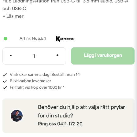
Hub Laddningsstation från USB-C till 3.5 mm audio, USB-A
och USB-C
Läs mer
Hub.5i1
-
+
Lägg i varukorgen
Vi skickar samma dag! Beställ innan 14
Blixtsnabba leveranser
Fri frakt vid köp över 1000 kr *
Behöver du hjälp att välja rätt prylar
för din studio?
Ring oss
0411-172 20