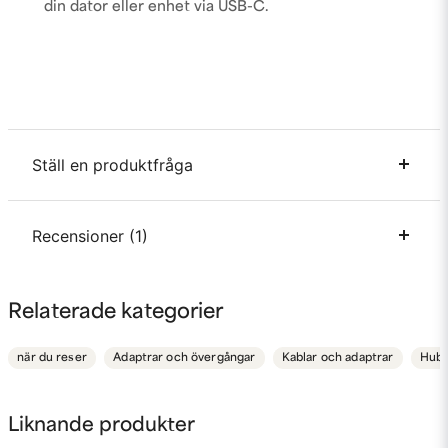
din dator eller enhet via USB-C.
Ställ en produktfråga
question
Recensioner (1)
Fråga oss något om denna produkten...
Pär
Relaterade kategorier
för 1 månad sedan
name
Namn
Liten, smidig och snygg design. Båda
när du reser
Adaptrar och övergångar
Kablar och adaptrar
Hubb
storlekarna på USB-portarna. Plus uttag för
hörlurar!
email
Mejladress
Liknande produkter