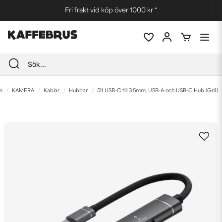
Fri frakt vid köp över 1000 kr *
m
KAMERA
Kablar
Hubbar
5i1 USB-C till 3.5mm, USB-A och USB-C Hub (Grå)