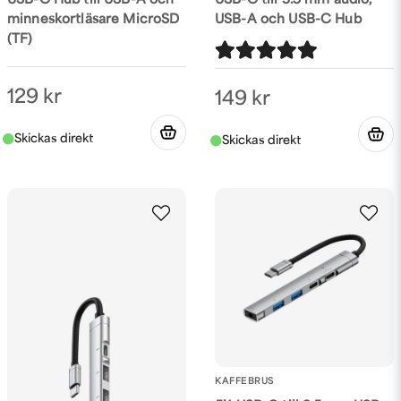
USB-C Hub till USB-A och
USB-C till 3.5 mm audio,
minneskortläsare MicroSD
USB-A och USB-C Hub
(TF)
129 kr
149 kr
KAFFEBRUS