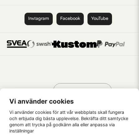
Instagram
Facebook
YouTube
Handla som
AV KREATÖRER
FÖR KREATÖRER
Vi använder cookies
Vi använder cookies för att vår webbplats skall fungera
och erbjuda dig bästa upplevelse. Bekräfta ditt samtycke
genom att trycka på godkänn alla eller anpassa via
Kaffebrus AB, Förskeppsgatan 2, 271 55 Ystad
inställningar
© Kaffebrus AB
2026
E-handel från Nyehandel AB