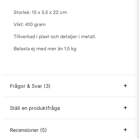
Storlek: 15 x 5.5 x 22 cm
Vikt: 410 gram
Tillverkad i plast och detaljer i metall.
Belasta ej med mer än 1.5 kg
Frågor & Svar (3)
Ställ en produktfråga
James Ahlerup frågade
för 1 år sedan
Hej! Fungerar den med GODOX V1 Pro?
question
Recensioner (5)
Fråga oss något om denna produkten...
Butiken svarade
Yes!