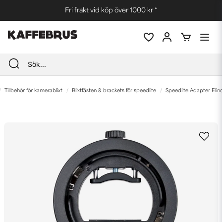
Fri frakt vid köp över 1000 kr *
Tillbehör för kamerablixt
Blixtfästen & brackets för speedlite
Speedlite Adapter Eli