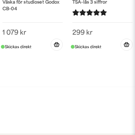
Väska för studioset Godox
TSA-lås 3 siffror
CB-04
1 079 kr
299 kr