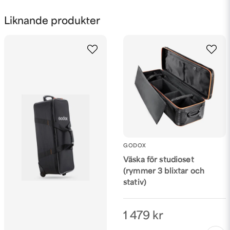
Jörgen
för 3 år sedan
email
Mejladress
Liknande produkter
Ja, ni får publicera min fråga
GODOX
Väska för studioset
Skicka fråga
(rymmer 3 blixtar och
stativ)
1 479 kr