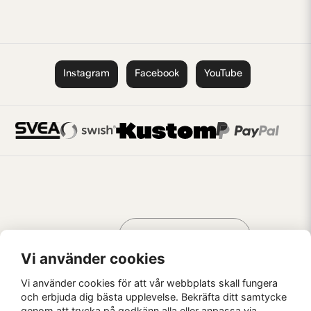
Instagram
Facebook
YouTube
Handla som
AV KREATÖRER
FÖR KREATÖRER
Vi använder cookies
Vi använder cookies för att vår webbplats skall fungera
och erbjuda dig bästa upplevelse. Bekräfta ditt samtycke
genom att trycka på godkänn alla eller anpassa via
Kaffebrus AB, Förskeppsgatan 2, 271 55 Ystad