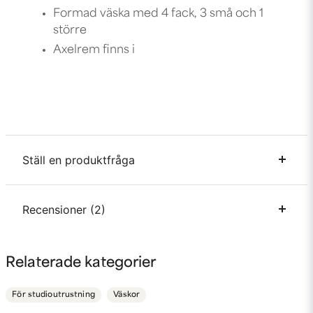
Formad väska med 4 fack, 3 små och 1
större
Axelrem finns i
Ställ en produktfråga
question
Recensioner (2)
Fråga oss något om denna produkten...
Anonym
Relaterade kategorier
för 3 år sedan
name
Namn
Passar inte blixt med monterat batteri!
För studioutrustning
Väskor