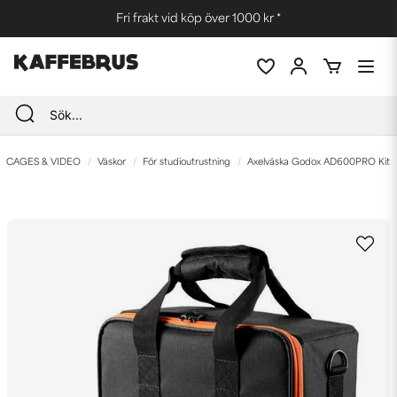
Fri frakt vid köp över 1000 kr *
CAGES & VIDEO
Väskor
För studioutrustning
Axelväska Godox AD600PRO Kit