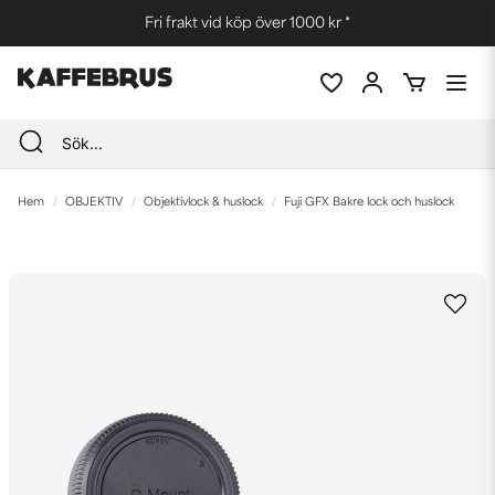
Fri frakt vid köp över 1000 kr *
Hem
OBJEKTIV
Objektivlock & huslock
Fuji GFX Bakre lock och huslock