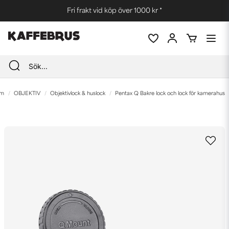
Fri frakt vid köp över 1000 kr *
m
OBJEKTIV
Objektivlock & huslock
Pentax Q Bakre lock och lock för kamerahus