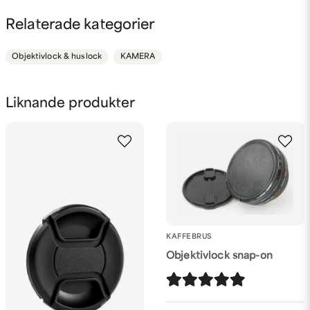
question
Fråga oss något om denna produkten...
Relaterade kategorier
Objektivlock & huslock
KAMERA
name
Namn
Liknande produkter
email
Mejladress
Ja, ni får publicera min fråga
KAFFEBRUS
Objektivlock snap-on