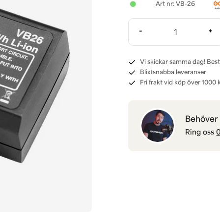
VB-26
-
+
Vi skickar samma dag! Best
Blixtsnabba leveranser
Fri frakt vid köp över 1000 k
Behöver d
Ring oss
0