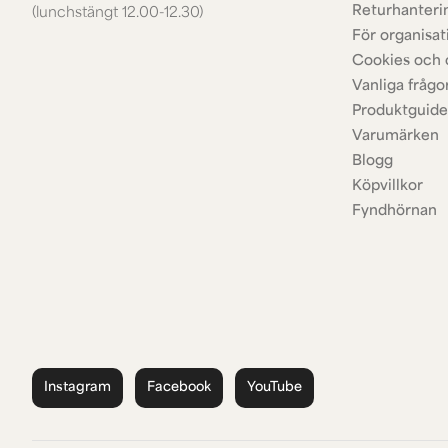
Returhanteri
(lunchstängt 12.00-12.30)
För organisat
Cookies och 
Vanliga frågo
Produktguide
Varumärken
Blogg
Köpvillkor
Fyndhörnan
Instagram
Facebook
YouTube