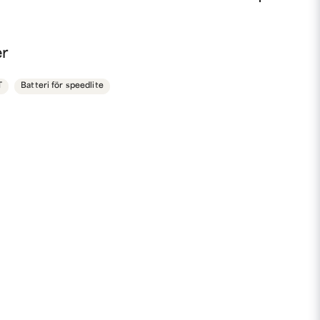
nna produkten...
er
T
Batteri för speedlite
email
Mejladress
min fråga