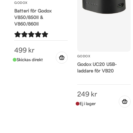
GODOX
Batteri för Godox
V850/850II &
V860/860II
499 kr
GODOX
Godox UC20 USB-
laddare för VB20
249 kr