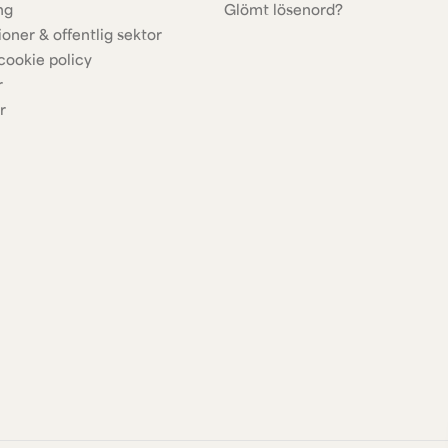
ng
Glömt lösenord?
ioner & offentlig sektor
cookie policy
r
r