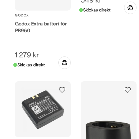
549 kr
GODOX
Godox Extra batteri för
PB960
1 279 kr