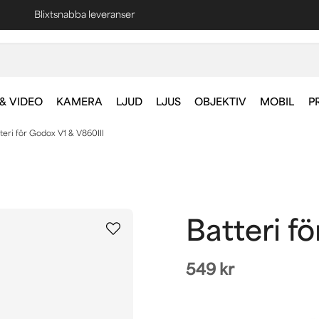
Fri frakt vid köp över 1000 kr *
& VIDEO
KAMERA
LJUD
LJUS
OBJEKTIV
MOBIL
P
teri för Godox V1 & V860III
Batteri f
549 kr