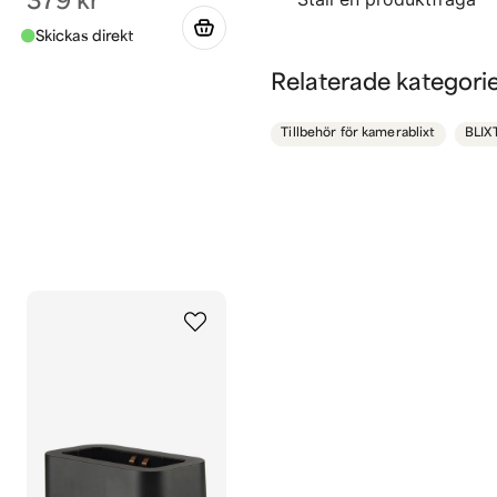
379 kr
question
Fråga oss något om de
Relaterade kategori
Tillbehör för kamerablixt
BLIX
name
Namn
Ja, ni får publicera 