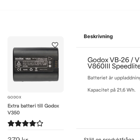
Beskrivning
Godox VB-26 / VB
V860III Speedlit
Batteriet är uppladdning
Kapacitet på 21,6 Wh.
GODOX
Extra batteri till Godox
V350
Ställ en produktfråga